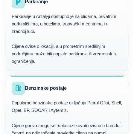
local_parking
Parkiranje
Parkiranje u Antalyji dostupno je na ulicama, privatnim
parkiralištima, u hotelima, trgovačkim centrima i u
zračnoj luci.
Cijene ovise o lokaciji, a u prometnim središnjim
područjima može biti naplate parkiranja ili vremenskih
ograničenja.
local_gas_station
Benzinske postaje
Popularne benzinske postaje uključuju Petrol Ofisi, Shell,
Opet, BP, SOCAR i Aytemiz.
Cijene goriva mogu se malo razlikovati ovisno o brendu i
četvrti, pa prije točenja provjerite cijenu na pumpi.