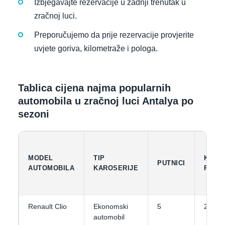
Izbjegavajte rezervacije u zadnji trenutak u
zračnoj luci.
Preporučujemo da prije rezervacije provjerite
uvjete goriva, kilometraže i pologa.
Tablica cijena najma popularnih
automobila u zračnoj luci Antalya po
sezoni
MODEL
TIP
KAPA
PUTNICI
AUTOMOBILA
KAROSERIJE
PRTL
Renault Clio
Ekonomski
5
2
automobil