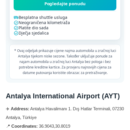
Pogledajte ponudu
Besplatna shuttle usluga
Neograničena kilometraža
Platite dio sada
Dječja sjedalica
* Ovaj odjeljak prikazuje cijene najma automobila u zračnoj luci
Antalya tijekom niske sezone. Također uključuje ponude za
najam automobila u zračnoj luci Antalya bez pologa i bez
potrebne kreditne kartice. Za provjeru najnovijih cijena za
datume putovanja koristite obrazac za pretraživanje.
Antalya International Airport (AYT)
✈️
Address:
Antalya Havalimanı 1. Dış Hatlar Terminali, 07230
Antalya, Türkiye
📍
Coordinates:
36.9043,30.8019