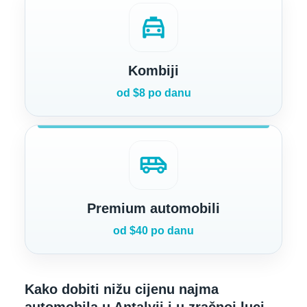
local_taxi
Kombiji
od $8 po danu
airport_shuttle
Premium automobili
od $40 po danu
Kako dobiti nižu cijenu najma