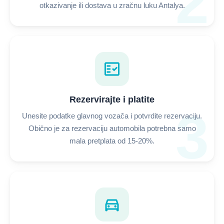
2
otkazivanje ili dostava u zračnu luku Antalya.
fact_check
Rezervirajte i platite
3
Unesite podatke glavnog vozača i potvrdite rezervaciju.
Obično je za rezervaciju automobila potrebna samo
mala pretplata od 15-20%.
directions_car