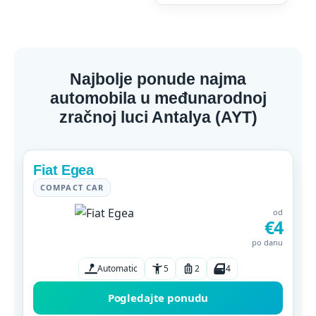
Najbolje ponude najma
automobila u međunarodnoj
zračnoj luci Antalya (AYT)
Fiat Egea
COMPACT CAR
od
€4
po danu
Automatic
5
2
4
Pogledajte ponudu