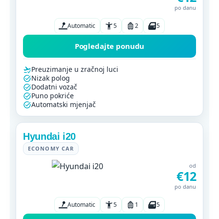
po danu
Automatic
5
2
5
Pogledajte ponudu
Preuzimanje u zračnoj luci
Nizak polog
Dodatni vozač
Puno pokriće
Automatski mjenjač
Hyundai i20
ECONOMY CAR
od
€12
po danu
Automatic
5
1
5