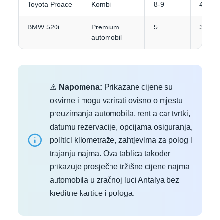
Toyota Proace
Kombi
8-9
4-5
BMW 520i
Premium
5
3-4
automobil
⚠️
Napomena:
Prikazane cijene su
okvirne i mogu varirati ovisno o mjestu
preuzimanja automobila, rent a car tvrtki,
datumu rezervacije, opcijama osiguranja,
politici kilometraže, zahtjevima za polog i
trajanju najma. Ova tablica također
prikazuje prosječne tržišne cijene najma
automobila u zračnoj luci Antalya bez
kreditne kartice i pologa.