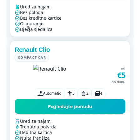
Ured za najam
Bez pologa
Bez kreditne kartice
Osiguranje
Dječja sjedalica
Renault Clio
COMPACT CAR
od
€5
po danu
Automatic
5
2
4
Pogledajte ponudu
Ured za najam
Trenutna potvrda
Debitna kartica
Nulta franšiza