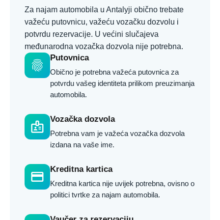
Za najam automobila u Antalyji obično trebate
važeću putovnicu, važeću vozačku dozvolu i
potvrdu rezervacije. U većini slučajeva
međunarodna vozačka dozvola nije potrebna.
Putovnica
fingerprint
Obično je potrebna važeća putovnica za
potvrdu vašeg identiteta prilikom preuzimanja
automobila.
Vozačka dozvola
badge
Potrebna vam je važeća vozačka dozvola
izdana na vaše ime.
Kreditna kartica
credit_card
Kreditna kartica nije uvijek potrebna, ovisno o
politici tvrtke za najam automobila.
Vaučer za rezervaciju