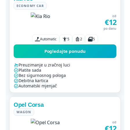
ECONOMY CAR
od
€12
po danu
Automatic
5
2
5
Pogledajte ponudu
Preuzimanje u zračnoj luci
Platite sada
Bez sigurnosnog pologa
Debitna kartica
Automatski mjenjač
Opel Corsa
WAGON
od
€12