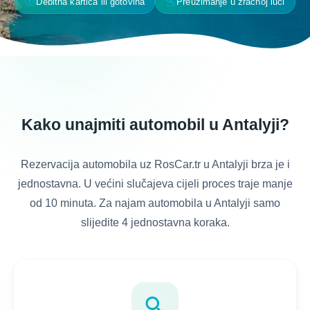
payments
flight_land
Debitna kartica ili gotovina
Preuzimanje u zračnoj luci
Kako unajmiti automobil u Antalyji?
Rezervacija automobila uz RosCar.tr u Antalyji brza je i
jednostavna. U većini slučajeva cijeli proces traje manje
od 10 minuta. Za najam automobila u Antalyji samo
slijedite 4 jednostavna koraka.
search