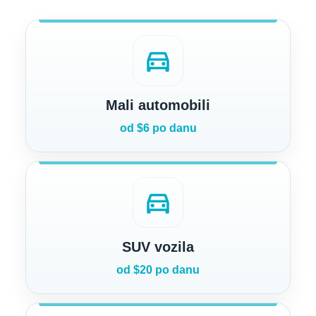
directions_car
Mali automobili
od $6 po danu
directions_car
SUV vozila
od $20 po danu