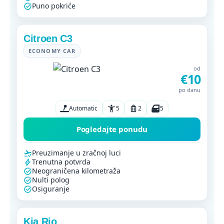
Puno pokriće
Citroen C3
ECONOMY CAR
od
€10
po danu
Automatic
5
2
5
Pogledajte ponudu
Preuzimanje u zračnoj luci
Trenutna potvrda
Neograničena kilometraža
Nulti polog
Osiguranje
Kia Rio