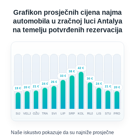
Grafikon prosječnih cijena najma
automobila u zračnoj luci Antalya
na temelju potvrđenih rezervacija
42 €
38 €
33 €
30 €
26 €
24 €
24 €
21 €
21 €
20 €
20 €
19 €
SIJ
VELJ
OŽU
TRA
SVI
LIP
SRP
KOL
RUJ
LIS
STU
PRO
Naše iskustvo pokazuje da su najniže prosječne