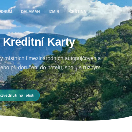
ODRUM
DALAMAN
IZMIR
ČEŠTINA
Kreditní Karty
ky místních i mezinárodních autopůjčoven a
nebo při doručení do hotelu, spolu s různými
yzvednutí na letišti