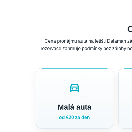
Cena pronájmu auta na letišti Dalaman záv
rezervace zahrnuje podmínky bez zálohy nebo
directions_car
Malá auta
od €20 za den