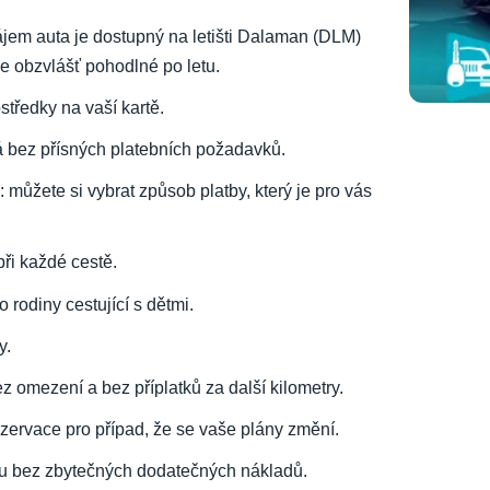
ájem auta je dostupný na letišti Dalaman (DLM)
e obzvlášť pohodlné po letu.
ostředky na vaší kartě.
á bez přísných platebních požadavků.
: můžete si vybrat způsob platby, který je pro vás
 při každé cestě.
o rodiny cestující s dětmi.
y.
ez omezení a bez příplatků za další kilometry.
rezervace pro případ, že se vaše plány změní.
u bez zbytečných dodatečných nákladů.