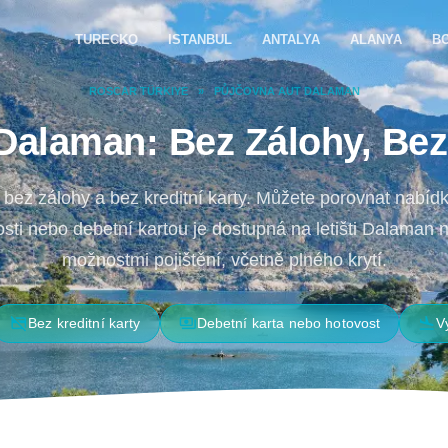
TURECKO
ISTANBUL
ANTALYA
ALANYA
B
ROSCAR TÜRKIYE
»
PŮJČOVNA AUT DALAMAN
Dalaman: Bez Zálohy, Bez 
bez zálohy a bez kreditní karty. Můžete porovnat nabíd
sti nebo debetní kartou je dostupná na letišti Dalaman 
možnostmi pojištění, včetně plného krytí.
credit_card_off
payments
flight_land
Bez kreditní karty
Debetní karta nebo hotovost
V