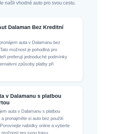
hle našli vhodné auto pro svou cestu.
Aut Dalaman Bez Kreditní
 pronájem auta v Dalamanu bez
. Tato možnost je pohodlná pro
kteří preferují jednoduché podmínky
ernativní způsoby platby při
ta v Dalamanu s platbou
rtou
jem auta v Dalamanu s platbou
 a pronajměte si auto bez použití
. Porovnejte nabídky online a vyberte
í možnost pro svou trasu.