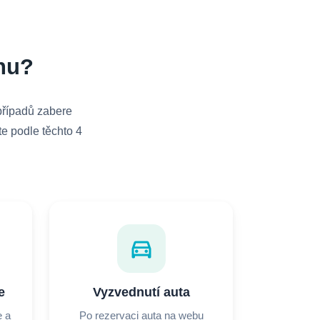
nu?
případů zabere
te podle těchto 4
directions_car
e
Vyzvednutí auta
e a
Po rezervaci auta na webu