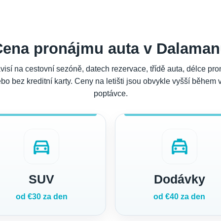
Cena pronájmu auta v Dalaman
isí na cestovní sezóně, datech rezervace, třídě auta, délce pr
 bez kreditní karty. Ceny na letišti jsou obvykle vyšší během vr
poptávce.
directions_car
local_taxi
SUV
Dodávky
od €30 za den
od €40 za den