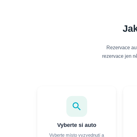
Ja
Rezervace aut
rezervace jen ně
search
Vyberte si auto
Vyberte místo vyzvednutí a