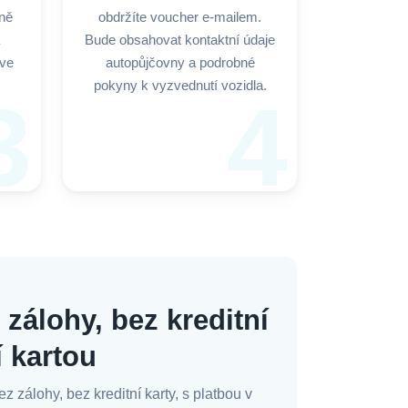
ině
obdržíte voucher e-mailem.
Bude obsahovat kontaktní údaje
 ve
autopůjčovny a podrobné
pokyny k vyzvednutí vozidla.
3
4
zálohy, bez kreditní
í kartou
 zálohy, bez kreditní karty, s platbou v