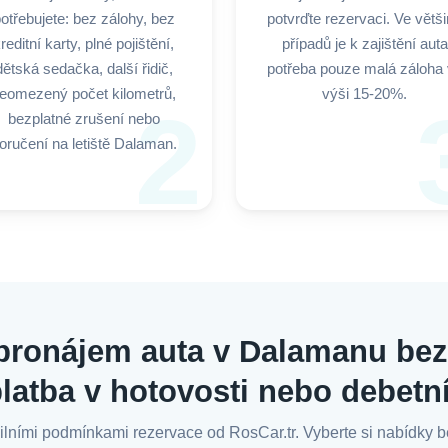
otřebujete: bez zálohy, bez
potvrďte rezervaci. Ve větš
reditní karty, plné pojištění,
případů je k zajištění auta
dětská sedačka, další řidič,
potřeba pouze malá záloha
eomezený počet kilometrů,
výši 15-20%.
2
bezplatné zrušení nebo
oručení na letiště Dalaman.
pronájem auta v Dalamanu bez 
platba v hotovosti nebo debetn
lními podmínkami rezervace od RosCar.tr. Vyberte si nabídky bez