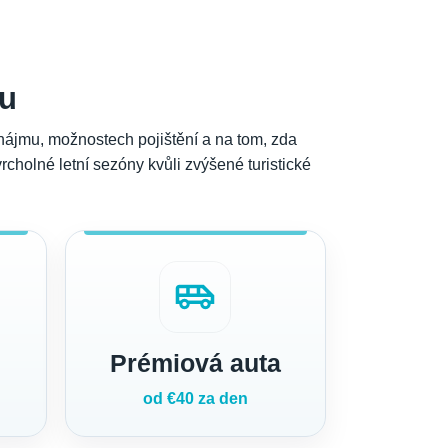
u
onájmu, možnostech pojištění a na tom, zda
cholné letní sezóny kvůli zvýšené turistické
airport_shuttle
Prémiová auta
od €40 za den