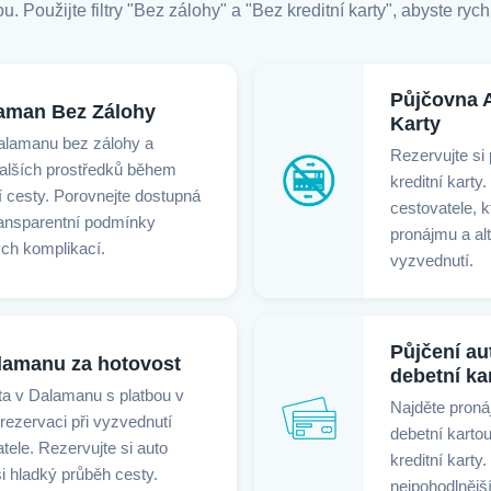
u. Použijte filtry "Bez zálohy" a "Bez kreditní karty", abyste ryc
Půjčovna 
aman Bez Zálohy
Karty
Dalamanu bez zálohy a
Rezervujte si
dalších prostředků během
kreditní karty
 cesty. Porovnejte dostupná
cestovatele, 
transparentní podmínky
pronájmu a alt
ch komplikací.
vyzvednutí.
Půjčení au
alamanu za hotovost
debetní ka
ta v Dalamanu s platbou v
Najděte proná
 rezervaci při vyzvednutí
debetní kartou
ele. Rezervujte si auto
kreditní karty
si hladký průběh cesty.
nejpohodlnějš