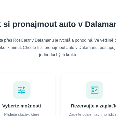
k si pronajmout auto v Dalama
a přes RosCar.tr v Dalamanu je rychlá a pohodlná. Ve většině 
kolik minut. Chcete-li si pronajmout auto v Dalamanu, postupuj
jednoduchých kroků.
tune
fact_check
Vyberte možnosti
Rezervujte a zaplaťt
Přidejte služby, které
Zadejte údaje hlavního řidič