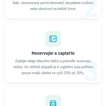
2
řidič, neomezený počet kilometrů, bezplatné zrušení
nebo doručení na letiště Izmir.
fact_check
Rezervujte a zaplaťte
3
Zadejte údaje hlavního řidiče a potvrďte rezervaci
online. Ve většině případů je k zajištění auta potřeba
pouze malá záloha ve výši 15% až 20%.
directions_car