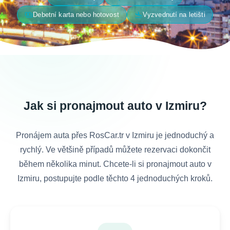
payments
flight_land
Debetní karta nebo hotovost
Vyzvednutí na letišti
Jak si pronajmout auto v Izmiru?
Pronájem auta přes RosCar.tr v Izmiru je jednoduchý a
rychlý. Ve většině případů můžete rezervaci dokončit
během několika minut. Chcete-li si pronajmout auto v
Izmiru, postupujte podle těchto 4 jednoduchých kroků.