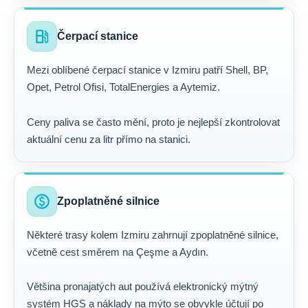
local_gas_station
Čerpací stanice
Mezi oblíbené čerpací stanice v Izmiru patří Shell, BP,
Opet, Petrol Ofisi, TotalEnergies a Aytemiz.
Ceny paliva se často mění, proto je nejlepší zkontrolovat
aktuální cenu za litr přímo na stanici.
paid
Zpoplatněné silnice
Některé trasy kolem Izmiru zahrnují zpoplatněné silnice,
včetně cest směrem na Çeşme a Aydın.
Většina pronajatých aut používá elektronický mýtný
systém HGS a náklady na mýto se obvykle účtují po