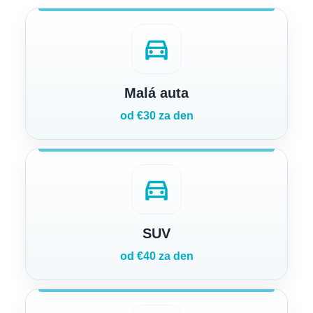
directions_car
Malá auta
od €30 za den
directions_car
SUV
od €40 za den