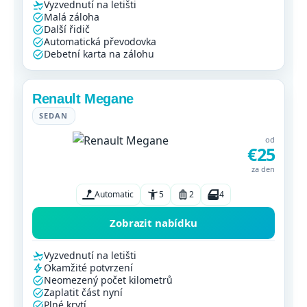
Vyzvednutí na letišti
Malá záloha
Další řidič
Automatická převodovka
Debetní karta na zálohu
Renault Megane
SEDAN
od
€25
za den
Automatic
5
2
4
Zobrazit nabídku
Vyzvednutí na letišti
Okamžité potvrzení
Neomezený počet kilometrů
Zaplatit část nyní
Plné krytí