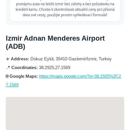
pronájmu auta na letišti Izmir bez zálohy a bez požadavku na
kreditní kartu. Chcete-li zkontrolovat aktuální ceny pro přesná
data své cesty, použijte prosím vyhledávací formulář.
Izmir Adnan Menderes Airport
(ADB)
✈️
Address:
Dokuz Eylül, 35410 Gaziemir/Izmir, Turkey
📍
Coordinates:
38.2925,27.1569
🌐
Google Maps:
https://maps.google.com/?q=38.2925%2C2
7.1569