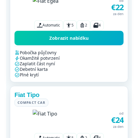
od
€22
za den
Automatic
5
2
4
Zobrazit nabídku
Pobočka půjčovny
Okamžité potvrzení
Zaplatit část nyní
Debetní karta
Plné krytí
Fiat Tipo
COMPACT CAR
od
€24
za den
Automatic
5
2
4