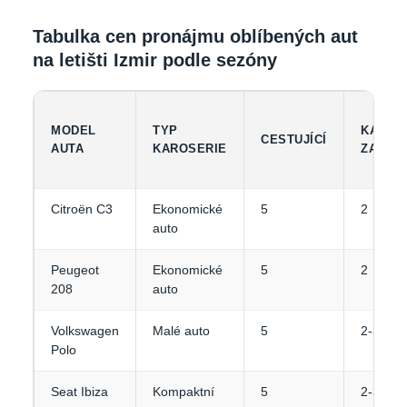
Tabulka cen pronájmu oblíbených aut
na letišti Izmir podle sezóny
MODEL
TYP
KAPAC
CESTUJÍCÍ
AUTA
KAROSERIE
ZAVAZ
Citroën C3
Ekonomické
5
2
auto
Peugeot
Ekonomické
5
2
208
auto
Volkswagen
Malé auto
5
2-3
Polo
Seat Ibiza
Kompaktní
5
2-3