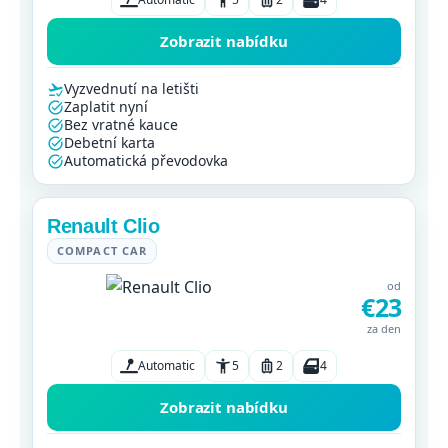
Zobrazit nabídku
Vyzvednutí na letišti
Zaplatit nyní
Bez vratné kauce
Debetní karta
Automatická převodovka
Renault Clio
COMPACT CAR
od
€23
za den
Automatic
5
2
4
Zobrazit nabídku