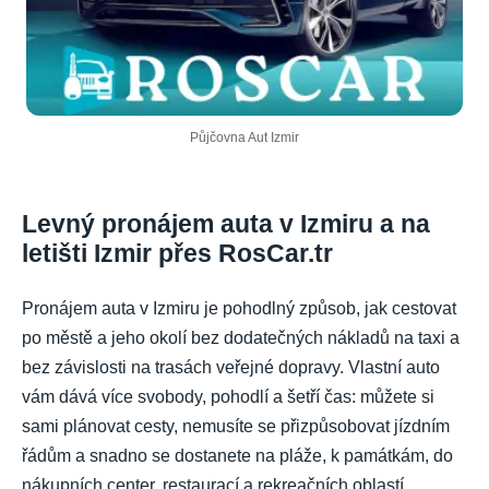
Půjčovna Aut Izmir
Levný pronájem auta v Izmiru a na
letišti Izmir přes RosCar.tr
Pronájem auta v Izmiru je pohodlný způsob, jak cestovat
po městě a jeho okolí bez dodatečných nákladů na taxi a
bez závislosti na trasách veřejné dopravy. Vlastní auto
vám dává více svobody, pohodlí a šetří čas: můžete si
sami plánovat cesty, nemusíte se přizpůsobovat jízdním
řádům a snadno se dostanete na pláže, k památkám, do
nákupních center, restaurací a rekreačních oblastí.