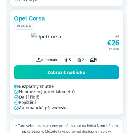
Opel Corsa
WAGON
od
€26
za den
Automatic
5
2
5
Zobrazit nabídku
Bezplatný shuttle
Neomezený počet kilometrů
Další řidič
Pojištění
Automatická převodovka
* Tato sekce ukazuje ceny pronájmu aut na letišti Izmir během
nízké sezóny. Můžete také porovnat dostupné nabídky