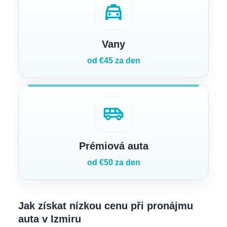
local_taxi
Vany
od €45 za den
airport_shuttle
Prémiová auta
od €50 za den
Jak získat nízkou cenu při pronájmu
auta v Izmiru