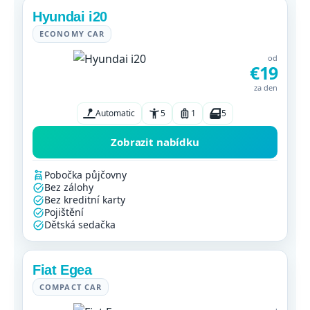
Hyundai i20
ECONOMY CAR
od
€19
za den
Automatic
5
1
5
Zobrazit nabídku
Pobočka půjčovny
Bez zálohy
Bez kreditní karty
Pojištění
Dětská sedačka
Fiat Egea
COMPACT CAR