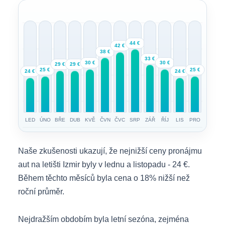
44 €
42 €
38 €
33 €
30 €
30 €
29 €
29 €
25 €
25 €
24 €
24 €
LED
ÚNO
BŘE
DUB
KVĚ
ČVN
ČVC
SRP
ZÁŘ
ŘÍJ
LIS
PRO
Naše zkušenosti ukazují, že nejnižší ceny pronájmu
aut na letišti Izmir byly v lednu a listopadu - 24 €.
Během těchto měsíců byla cena o 18% nižší než
roční průměr.
Nejdražším obdobím byla letní sezóna, zejména