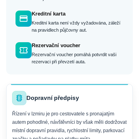
Kreditní karta
credit_card
Kreditní karta není vždy vyžadována, záleží
na pravidlech půjčovny aut.
Rezervační voucher
confirmation_number
Rezervační voucher pomáhá potvrdit vaši
rezervaci při převzetí auta.
traffic
Dopravní předpisy
Řízení v Izmiru je pro cestovatele s pronajatým
autem pohodlné, návštěvníci by však měli dodržovat
místní dopravní pravidla, rychlostní limity, parkovací
značky a požadavky na platbu mýta.