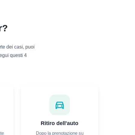
r?
te dei casi, puoi
egui questi 4
directions_car
Ritiro dell'auto
nte
Dopo la prenotazione su