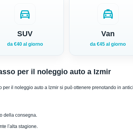
directions_car
local_taxi
SUV
Van
da €40 al giorno
da €45 al giorno
so per il noleggio auto a Izmir
 per il noleggio auto a Izmir si può ottenere prenotando in antic
odo della consegna.
nte l'alta stagione.