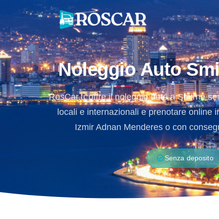
Skip
to
content
Noleggio Auto Smi
RosCar.tr offre il noleggio auto a Smirne se
locali e internazionali e prenotare online 
Izmir Adnan Menderes o con consegna 
verified
Senza deposito