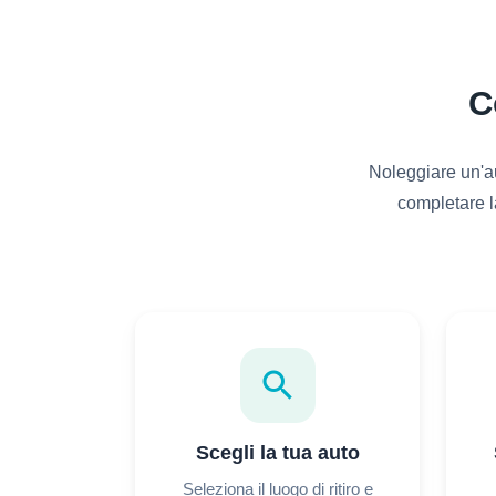
C
Noleggiare un'au
completare l
search
Scegli la tua auto
Seleziona il luogo di ritiro e