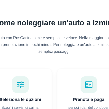
ome noleggiare un'auto a Izmi
to con RosCar.tr a Izmir è semplice e veloce. Nella maggior par
a prenotazione in pochi minuti. Per noleggiare un'auto a Izmir, s
semplici passaggi.
tune
fact_check
Seleziona le opzioni
Prenota e paga
Scegli i servizi di cui hai
Inserisci i dati del conduce