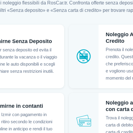
i noleggio flessibili da RosCar.tr. Confronta offerte senza depos
 filtri «Senza deposito» e «Senza carta di credito» per trovare rap
Noleggio A
Credito
irne Senza Deposito
Prenota il nol
r senza deposito ed evita il
credito. Quest
durante la vacanza o il viaggio
che preferisco
ne le auto disponibili e scegli
e vogliono usa
iare senza restrizioni inutili.
momento del ri
Noleggio 
mirne in contanti
con carta 
 a Izmir con pagamento in
Trova il nole
 ritiro secondo le condizioni
carta di debit
line in anticipo e rendi il tuo
carta di credit