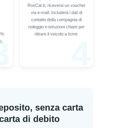
RosCar.tr, riceverai un voucher
via e-mail. Includerà i dati di
contatto della compagnia di
noleggio e istruzioni chiare per
15%
ritirare il veicolo a Izmir.
3
4
o.
eposito, senza carta
carta di debito