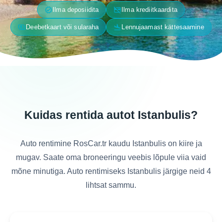
verified
credit_card_off
Ilma deposiidita
Ilma krediitkaardita
payments
flight_land
Deebetkaart või sularaha
Lennujaamast kättesaamine
Kuidas rentida autot Istanbulis?
Auto rentimine RosCar.tr kaudu Istanbulis on kiire ja
mugav. Saate oma broneeringu veebis lõpule viia vaid
mõne minutiga. Auto rentimiseks Istanbulis järgige neid 4
lihtsat sammu.