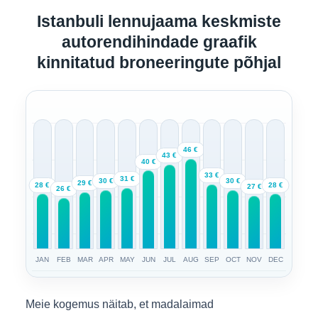
Istanbuli lennujaama keskmiste
autorendihindade graafik
kinnitatud broneeringute põhjal
46 €
43 €
40 €
33 €
31 €
30 €
30 €
29 €
28 €
28 €
27 €
26 €
JAN
FEB
MAR
APR
MAY
JUN
JUL
AUG
SEP
OCT
NOV
DEC
Meie kogemus näitab, et madalaimad