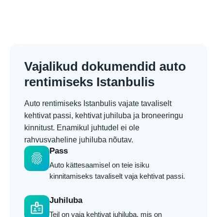
Vajalikud dokumendid auto
rentimiseks Istanbulis
Auto rentimiseks Istanbulis vajate tavaliselt
kehtivat passi, kehtivat juhiluba ja broneeringu
kinnitust. Enamikul juhtudel ei ole
rahvusvaheline juhiluba nõutav.
Pass
fingerprint
Auto kättesaamisel on teie isiku
kinnitamiseks tavaliselt vaja kehtivat passi.
Juhiluba
badge
Teil on vaja kehtivat juhiluba, mis on