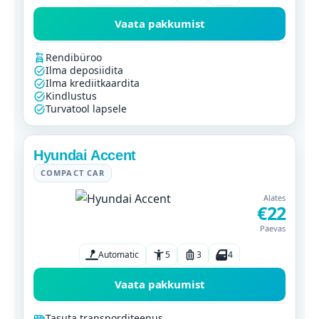
Vaata pakkumist
Rendibüroo
Ilma deposiidita
Ilma krediitkaardita
Kindlustus
Turvatool lapsele
Hyundai Accent
COMPACT CAR
Alates
€22
Päevas
Automatic
5
3
4
Vaata pakkumist
Tasuta transporditeenus