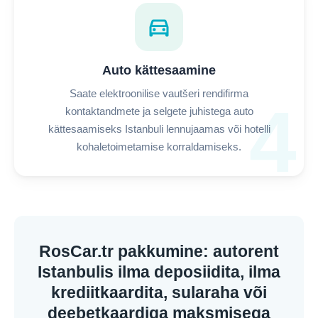
directions_car
Auto kättesaamine
Saate elektroonilise vautšeri rendifirma
4
kontaktandmete ja selgete juhistega auto
kättesaamiseks Istanbuli lennujaamas või hotelli
kohaletoimetamise korraldamiseks.
RosCar.tr pakkumine: autorent
Istanbulis ilma deposiidita, ilma
krediitkaardita, sularaha või
deebetkaardiga maksmisega