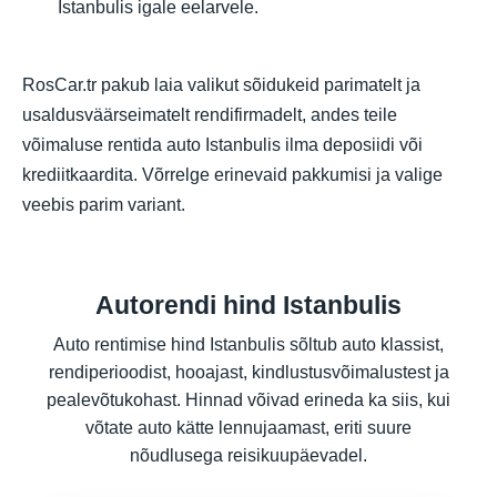
Istanbulis igale eelarvele.
RosCar.tr pakub laia valikut sõidukeid parimatelt ja
usaldusväärseimatelt rendifirmadelt, andes teile
võimaluse rentida auto Istanbulis ilma deposiidi või
krediitkaardita. Võrrelge erinevaid pakkumisi ja valige
veebis parim variant.
Autorendi hind Istanbulis
Auto rentimise hind Istanbulis sõltub auto klassist,
rendiperioodist, hooajast, kindlustusvõimalustest ja
pealevõtukohast. Hinnad võivad erineda ka siis, kui
võtate auto kätte lennujaamast, eriti suure
nõudlusega reisikuupäevadel.