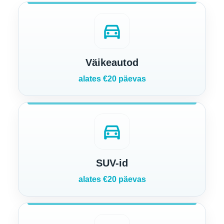
directions_car
Väikeautod
alates €20 päevas
directions_car
SUV-id
alates €20 päevas