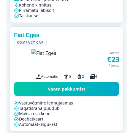
Kohene kinnitus
Piiramatu läbisõit
Täiskaitse
Fiat Egea
COMPACT CAR
Alates
€23
Päevas
Automatic
5
2
4
Vaata pakkumist
Vastuvõtmine lennujaamas
Tagatisraha puudub
Maksa osa kohe
Deebetkaart
Automaatkäigukast