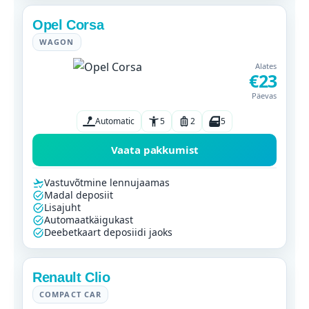
Opel Corsa
WAGON
Alates
€23
Päevas
Automatic
5
2
5
Vaata pakkumist
Vastuvõtmine lennujaamas
Madal deposiit
Lisajuht
Automaatkäigukast
Deebetkaart deposiidi jaoks
Renault Clio
COMPACT CAR