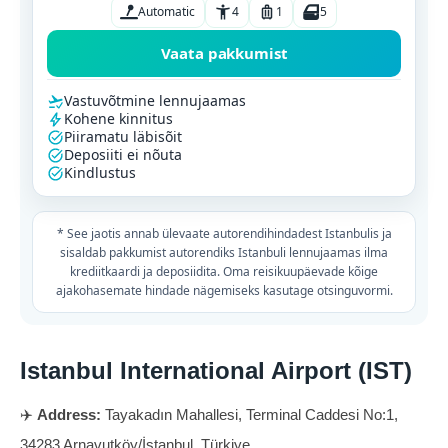
Automatic
4
1
5
Vaata pakkumist
Vastuvõtmine lennujaamas
Kohene kinnitus
Piiramatu läbisõit
Deposiiti ei nõuta
Kindlustus
* See jaotis annab ülevaate autorendihindadest Istanbulis ja
sisaldab pakkumist autorendiks Istanbuli lennujaamas ilma
krediitkaardi ja deposiidita. Oma reisikuupäevade kõige
ajakohasemate hindade nägemiseks kasutage otsinguvormi.
Istanbul International Airport (IST)
✈️
Address:
Tayakadın Mahallesi, Terminal Caddesi No:1,
34283 Arnavutköy/İstanbul, Türkiye