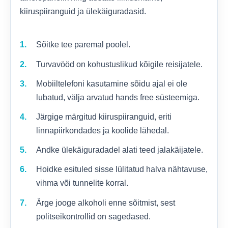
kiiruspiiranguid ja ülekäiguradasid.
Sõitke tee paremal poolel.
Turvavööd on kohustuslikud kõigile reisijatele.
Mobiiltelefoni kasutamine sõidu ajal ei ole
lubatud, välja arvatud hands free süsteemiga.
Järgige märgitud kiiruspiiranguid, eriti
linnapiirkondades ja koolide lähedal.
Andke ülekäiguradadel alati teed jalakäijatele.
Hoidke esituled sisse lülitatud halva nähtavuse,
vihma või tunnelite korral.
Ärge jooge alkoholi enne sõitmist, sest
politseikontrollid on sagedased.