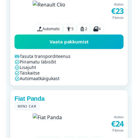
Alates
€23
Päevas
Automatic
5
2
4
Vaata pakkumist
Tasuta transporditeenus
Piiramatu läbisõit
Lisajuht
Täiskaitse
Automaatkäigukast
Fiat Panda
MINI CAR
Alates
€24
Päevas