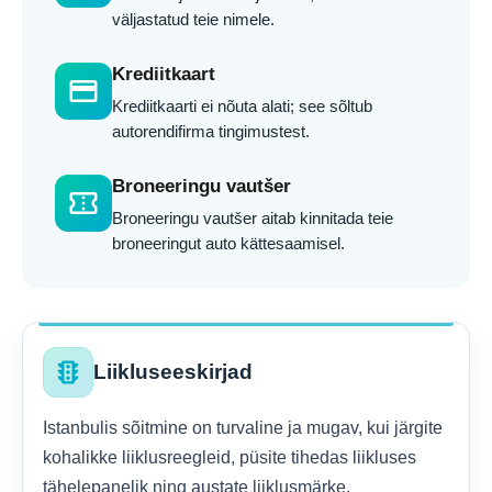
väljastatud teie nimele.
Krediitkaart
credit_card
Krediitkaarti ei nõuta alati; see sõltub
autorendifirma tingimustest.
Broneeringu vautšer
confirmation_number
Broneeringu vautšer aitab kinnitada teie
broneeringut auto kättesaamisel.
traffic
Liikluseeskirjad
Istanbulis sõitmine on turvaline ja mugav, kui järgite
kohalikke liiklusreegleid, püsite tihedas liikluses
tähelepanelik ning austate liiklusmärke,