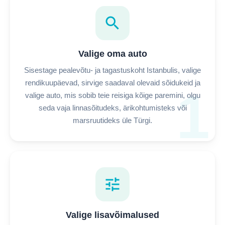
search
Valige oma auto
Sisestage pealevõtu- ja tagastuskoht Istanbulis, valige
rendikuupäevad, sirvige saadaval olevaid sõidukeid ja
1
valige auto, mis sobib teie reisiga kõige paremini, olgu
seda vaja linnasõitudeks, ärikohtumisteks või
marsruutideks üle Türgi.
tune
Valige lisavõimalused