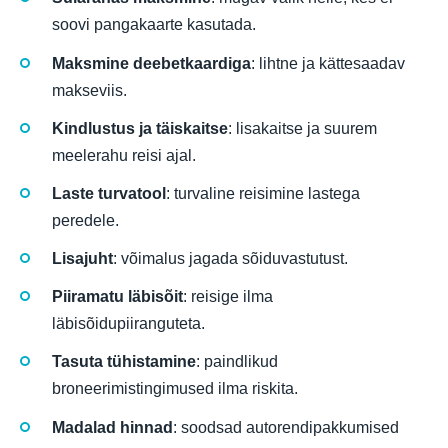
soovi pangakaarte kasutada.
Maksmine deebetkaardiga
: lihtne ja kättesaadav
makseviis.
Kindlustus ja täiskaitse
: lisakaitse ja suurem
meelerahu reisi ajal.
Laste turvatool
: turvaline reisimine lastega
peredele.
Lisajuht
: võimalus jagada sõiduvastutust.
Piiramatu läbisõit
: reisige ilma
läbisõidupiiranguteta.
Tasuta tühistamine
: paindlikud
broneerimistingimused ilma riskita.
Madalad hinnad
: soodsad autorendipakkumised