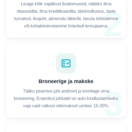
Lisage kõik vajalikud lisateenused, näiteks ilma
2
deposiidita, ilma krediitkaardita, täiskindlustus, laste
turvatool, lisajuht, piiramatu läbisõit, tasuta tühistamine
või kohaletoimetamine Istanbuli lennujaama.
fact_check
Broneerige ja makske
3
Täitke peamise juhi andmed ja kinnitage oma
broneering. Enamikul juhtudel on auto kindlustamiseks
vaja vaid väikest ettemakset umbes 15-20%.