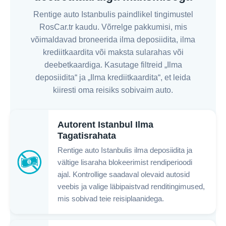
Rentige auto Istanbulis paindlikel tingimustel
RosCar.tr kaudu. Võrrelge pakkumisi, mis
võimaldavad broneerida ilma deposiidita, ilma
krediitkaardita või maksta sularahas või
deebetkaardiga. Kasutage filtreid „Ilma
deposiidita“ ja „Ilma krediitkaardita“, et leida
kiiresti oma reisiks sobivaim auto.
Autorent Istanbul Ilma
Tagatisrahata
Rentige auto Istanbulis ilma deposiidita ja
vältige lisaraha blokeerimist rendiperioodi
ajal. Kontrollige saadaval olevaid autosid
veebis ja valige läbipaistvad renditingimused,
mis sobivad teie reisiplaanidega.