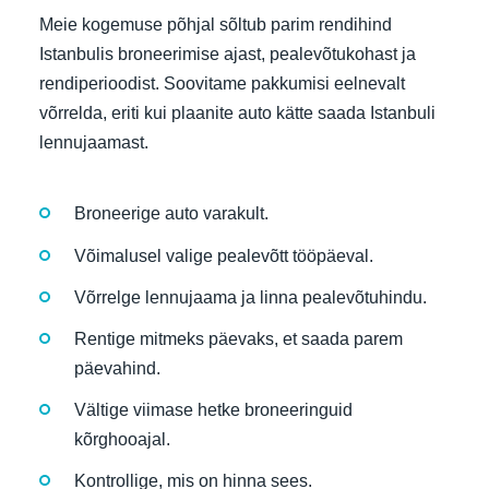
Meie kogemuse põhjal sõltub parim rendihind
Istanbulis broneerimise ajast, pealevõtukohast ja
rendiperioodist. Soovitame pakkumisi eelnevalt
võrrelda, eriti kui plaanite auto kätte saada Istanbuli
lennujaamast.
Broneerige auto varakult.
Võimalusel valige pealevõtt tööpäeval.
Võrrelge lennujaama ja linna pealevõtuhindu.
Rentige mitmeks päevaks, et saada parem
päevahind.
Vältige viimase hetke broneeringuid
kõrghooajal.
Kontrollige, mis on hinna sees.