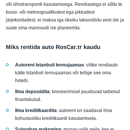
või ühistranspordi kasutamisega. Rendiautoga ei sõltu te
bussi- või metroograafikutest ega pikkadest
järjekordadest, ei maksa iga üksiku taksosõidu eest üle ja
saate oma marsruudi ise planeerida.
Miks rentida auto RosCar.tr kaudu
Autorent Istanbuli lennujaamas
: võtke rendiauto
kätte Istanbuli lennujaamas või tellige see oma
hotelli.
Ilma deposiidita
: broneerimisel puuduvad tarbetud
finantskulud.
Ilma krediitkaardita
: autorent on saadaval ilma
kohustusliku krediitkaardi kasutamiseta.
Sularahas maksmine
: mugav valik neile, kes ei