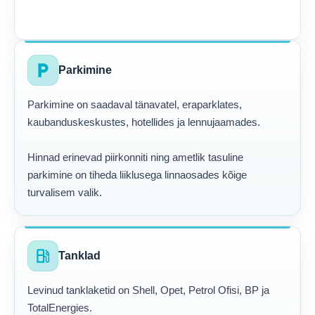
local_parking
Parkimine
Parkimine on saadaval tänavatel, eraparklates,
kaubanduskeskustes, hotellides ja lennujaamades.
Hinnad erinevad piirkonniti ning ametlik tasuline
parkimine on tiheda liiklusega linnaosades kõige
turvalisem valik.
local_gas_station
Tanklad
Levinud tanklaketid on Shell, Opet, Petrol Ofisi, BP ja
TotalEnergies.