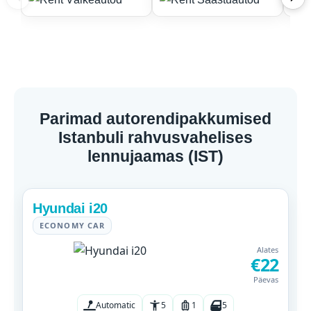
Parimad autorendipakkumised
Istanbuli rahvusvahelises
lennujaamas (IST)
Hyundai i20
ECONOMY CAR
Alates
€22
Päevas
Automatic
5
1
5