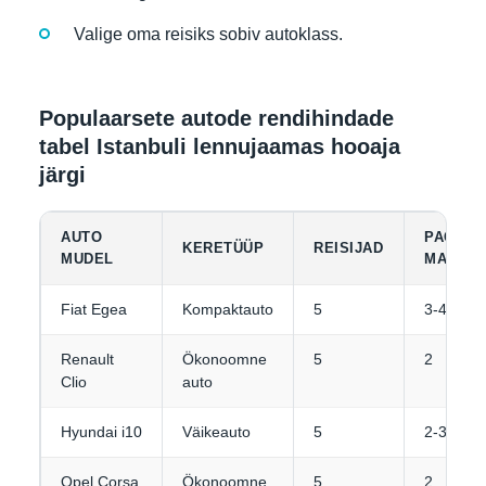
Valige oma reisiks sobiv autoklass.
Populaarsete autode rendihindade
tabel Istanbuli lennujaamas hooaja
järgi
AUTO
PAGASI
KERETÜÜP
REISIJAD
MUDEL
MAHUTA
Fiat Egea
Kompaktauto
5
3-4
Renault
Ökonoomne
5
2
Clio
auto
Hyundai i10
Väikeauto
5
2-3
Opel Corsa
Ökonoomne
5
2