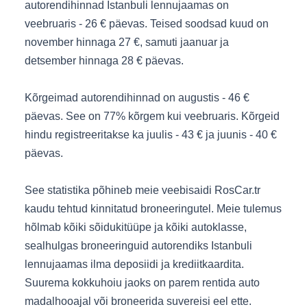
autorendihinnad Istanbuli lennujaamas on
veebruaris - 26 € päevas. Teised soodsad kuud on
november hinnaga 27 €, samuti jaanuar ja
detsember hinnaga 28 € päevas.
Kõrgeimad autorendihinnad on augustis - 46 €
päevas. See on 77% kõrgem kui veebruaris. Kõrgeid
hindu registreeritakse ka juulis - 43 € ja juunis - 40 €
päevas.
See statistika põhineb meie veebisaidi RosCar.tr
kaudu tehtud kinnitatud broneeringutel. Meie tulemus
hõlmab kõiki sõidukitüüpe ja kõiki autoklasse,
sealhulgas broneeringuid autorendiks Istanbuli
lennujaamas ilma deposiidi ja krediitkaardita.
Suurema kokkuhoiu jaoks on parem rentida auto
madalhooajal või broneerida suvereisi eel ette.