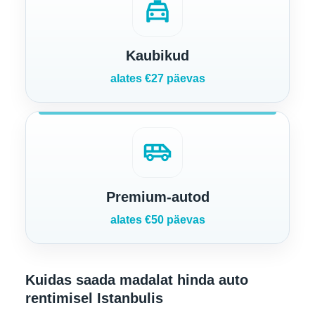
local_taxi
Kaubikud
alates €27 päevas
airport_shuttle
Premium-autod
alates €50 päevas
Kuidas saada madalat hinda auto
rentimisel Istanbulis