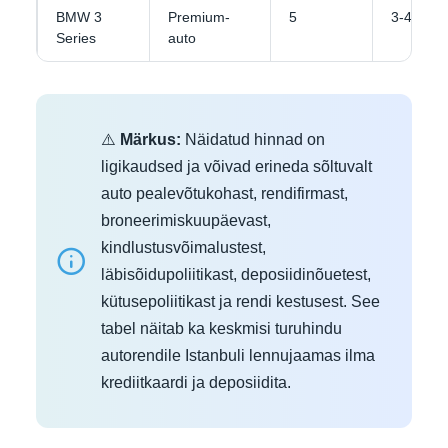
BMW 3
Premium-
5
3-4
Series
auto
⚠️
Märkus:
Näidatud hinnad on
ligikaudsed ja võivad erineda sõltuvalt
auto pealevõtukohast, rendifirmast,
broneerimiskuupäevast,
kindlustusvõimalustest,
läbisõidupoliitikast, deposiidinõuetest,
kütusepoliitikast ja rendi kestusest. See
tabel näitab ka keskmisi turuhindu
autorendile Istanbuli lennujaamas ilma
krediitkaardi ja deposiidita.