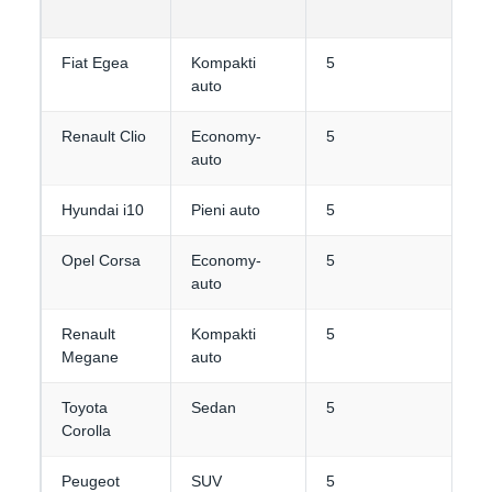
Fiat Egea
Kompakti
5
3-
auto
Renault Clio
Economy-
5
2
auto
Hyundai i10
Pieni auto
5
2-
Opel Corsa
Economy-
5
2
auto
Renault
Kompakti
5
3-
Megane
auto
Toyota
Sedan
5
4
Corolla
Peugeot
SUV
5
3