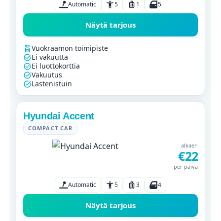
Automatic
5
1
5
Näytä tarjous
Vuokraamon toimipiste
Ei vakuutta
Ei luottokorttia
Vakuutus
Lastenistuin
Hyundai Accent
COMPACT CAR
alkaen
€22
per päivä
Automatic
5
3
4
Näytä tarjous