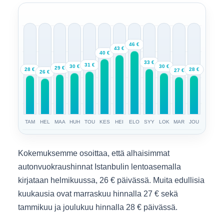
46 €
43 €
40 €
33 €
31 €
30 €
30 €
29 €
28 €
28 €
27 €
26 €
TAM
HEL
MAA
HUH
TOU
KES
HEI
ELO
SYY
LOK
MAR
JOU
Kokemuksemme osoittaa, että alhaisimmat
autonvuokraushinnat Istanbulin lentoasemalla
kirjataan helmikuussa, 26 € päivässä. Muita edullisia
kuukausia ovat marraskuu hinnalla 27 € sekä
tammikuu ja joulukuu hinnalla 28 € päivässä.