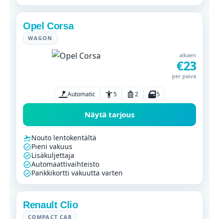
Opel Corsa
WAGON
alkaen
€23
per päivä
Automatic
5
2
5
Näytä tarjous
Nouto lentokentältä
Pieni vakuus
Lisäkuljettaja
Automaattivaihteisto
Pankkikortti vakuutta varten
Renault Clio
COMPACT CAR