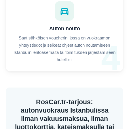
directions_car
Auton nouto
Saat sähköisen voucherin, jossa on vuokraamon
4
yhteystiedot ja selkeät ohjeet auton noutamiseen
Istanbulin lentoasemalta tai toimituksen järjestämiseen
hotelliisi.
RosCar.tr-tarjous:
autonvuokraus Istanbulissa
ilman vakuusmaksua, ilman
luottokorttia, käteismaksulla tai