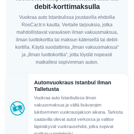
debit-korttimaksulla
Vuokraa auto Istanbulissa joustavilla ehdoilla
RosCar.tr:n kautta. Vertaile tarjouksia, jotka
mahdollistavat varauksen ilman vakuusmaksua,
ilman luottokorttia tai maksun käteisellä tai debit-
kortilla. Käytä suodattimia „Ilman vakuusmaksua“
ja „Ilman luottokorttia“, jotta löydät nopeasti
matkallesi sopivimman auton.
Autonvuokraus Istanbul Ilman
Talletusta
Vuokraa auto Istanbulissa ilman
vakuusmaksua ja vältä lisävarojen
lukitseminen vuokrausjakson aikana. Tarkista
saatavilla olevat autot verkossa ja valitse
läpinäkyvät vuokrausehdot, jotka sopivat
matkasuunnitelmiisi.