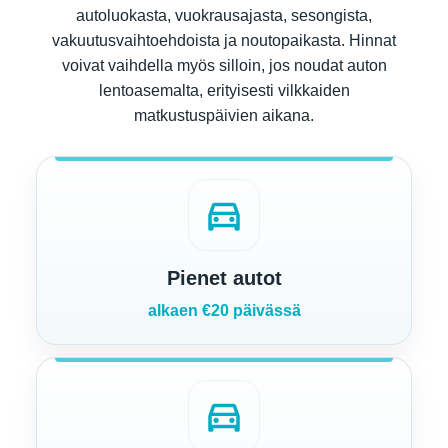
autoluokasta, vuokrausajasta, sesongista,
vakuutusvaihtoehdoista ja noutopaikasta. Hinnat
voivat vaihdella myös silloin, jos noudat auton
lentoasemalta, erityisesti vilkkaiden
matkustuspäivien aikana.
directions_car
Pienet autot
alkaen €20 päivässä
directions_car