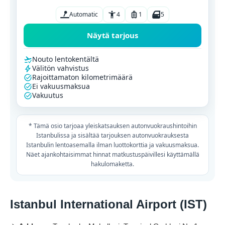
Automatic
4
1
5
Näytä tarjous
Nouto lentokentältä
Välitön vahvistus
Rajoittamaton kilometrimäärä
Ei vakuusmaksua
Vakuutus
* Tämä osio tarjoaa yleiskatsauksen autonvuokraushintoihin
Istanbulissa ja sisältää tarjouksen autonvuokrauksesta
Istanbulin lentoasemalla ilman luottokorttia ja vakuusmaksua.
Näet ajankohtaisimmat hinnat matkustuspäivillesi käyttämällä
hakulomaketta.
Istanbul International Airport (IST)