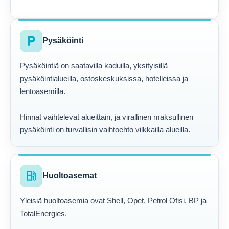
local_parking
Pysäköinti
Pysäköintiä on saatavilla kaduilla, yksityisillä
pysäköintialueilla, ostoskeskuksissa, hotelleissa ja
lentoasemilla.
Hinnat vaihtelevat alueittain, ja virallinen maksullinen
pysäköinti on turvallisin vaihtoehto vilkkailla alueilla.
local_gas_station
Huoltoasemat
Yleisiä huoltoasemia ovat Shell, Opet, Petrol Ofisi, BP ja
TotalEnergies.