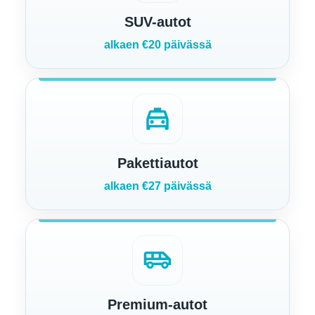
SUV-autot
alkaen €20 päivässä
local_taxi
Pakettiautot
alkaen €27 päivässä
airport_shuttle
Premium-autot