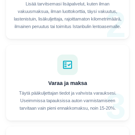
Lisää tarvitsemasi lisäpalvelut, kuten ilman
2
vakuusmaksua, ilman luottokorttia, täysi vakuutus,
lastenistuin, lisäkuljettaja, rajoittamaton kilometrimäärä,
ilmainen peruutus tai toimitus Istanbulin lentoasemalle.
fact_check
Varaa ja maksa
3
Täytä pääkuljettajan tiedot ja vahvista varauksesi.
Useimmissa tapauksissa auton varmistamiseen
tarvitaan vain pieni ennakkomaksu, noin 15-20%.