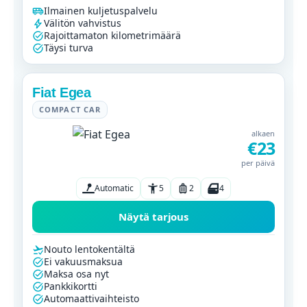
Ilmainen kuljetuspalvelu
Välitön vahvistus
Rajoittamaton kilometrimäärä
Täysi turva
Fiat Egea
COMPACT CAR
alkaen
€23
per päivä
Automatic
5
2
4
Näytä tarjous
Nouto lentokentältä
Ei vakuusmaksua
Maksa osa nyt
Pankkikortti
Automaattivaihteisto