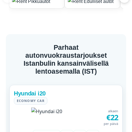
Parhaat
autonvuokraustarjoukset
Istanbulin kansainvälisellä
lentoasemalla (IST)
Hyundai i20
ECONOMY CAR
alkaen
€22
per päivä