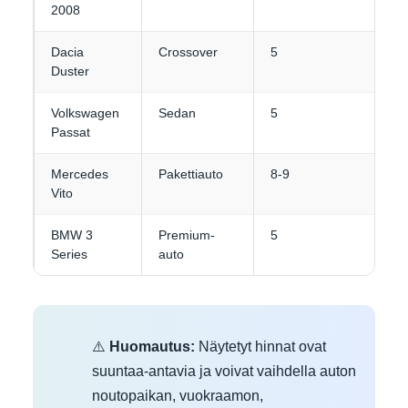
2008
Dacia
Crossover
5
4
Duster
Volkswagen
Sedan
5
4
Passat
Mercedes
Pakettiauto
8-9
4-
Vito
BMW 3
Premium-
5
3-
Series
auto
⚠️
Huomautus:
Näytetyt hinnat ovat
suuntaa-antavia ja voivat vaihdella auton
noutopaikan, vuokraamon,