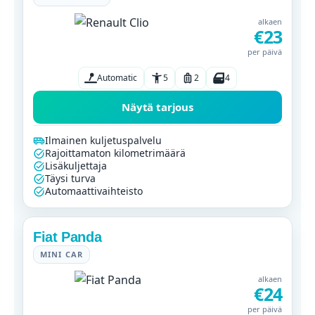
alkaen
€23
per päivä
Automatic
5
2
4
Näytä tarjous
Ilmainen kuljetuspalvelu
Rajoittamaton kilometrimäärä
Lisäkuljettaja
Täysi turva
Automaattivaihteisto
Fiat Panda
MINI CAR
alkaen
€24
per päivä