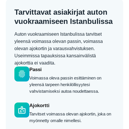
Tarvittavat asiakirjat auton
vuokraamiseen Istanbulissa
Auton vuokraamiseen Istanbulissa tarvitset
yleensä voimassa olevan passin, voimassa
olevan ajokortin ja varausvahvistuksen.
Useimmissa tapauksissa kansainvälistä
ajokorttia ei vaadita.
Passi
fingerprint
Voimassa oleva passin esittäminen on
yleensä tarpeen henkilöllisyytesi
vahvistamiseksi autoa noudettaessa.
Ajokortti
badge
Tarvitset voimassa olevan ajokortin, joka on
myönnetty omalle nimellesi.