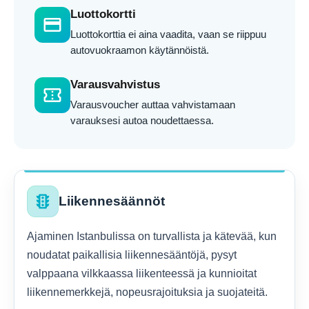
Luottokortti
credit_card
Luottokorttia ei aina vaadita, vaan se riippuu
autovuokraamon käytännöistä.
Varausvahvistus
confirmation_number
Varausvoucher auttaa vahvistamaan
varauksesi autoa noudettaessa.
traffic
Liikennesäännöt
Ajaminen Istanbulissa on turvallista ja kätevää, kun
noudatat paikallisia liikennesääntöjä, pysyt
valppaana vilkkaassa liikenteessä ja kunnioitat
liikennemerkkejä, nopeusrajoituksia ja suojateitä.