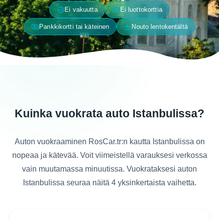
verified
credit_card_off
Ei vakuutta
Ei luottokorttia
payments
flight_land
Pankkikortti tai käteinen
Nouto lentokentältä
Kuinka vuokrata auto Istanbulissa?
Auton vuokraaminen RosCar.tr:n kautta Istanbulissa on
nopeaa ja kätevää. Voit viimeistellä varauksesi verkossa
vain muutamassa minuutissa. Vuokrataksesi auton
Istanbulissa seuraa näitä 4 yksinkertaista vaihetta.