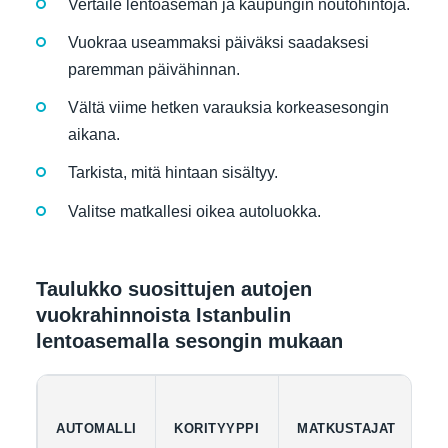
Vertaile lentoaseman ja kaupungin noutohintoja.
Vuokraa useammaksi päiväksi saadaksesi
paremman päivähinnan.
Vältä viime hetken varauksia korkeasesongin
aikana.
Tarkista, mitä hintaan sisältyy.
Valitse matkallesi oikea autoluokka.
Taulukko suosittujen autojen
vuokrahinnoista Istanbulin
lentoasemalla sesongin mukaan
AUTOMALLI
KORITYYPPI
MATKUSTAJAT
M