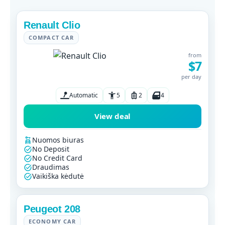
Renault Clio
COMPACT CAR
from
$7
per day
Automatic
5
2
4
View deal
Nuomos biuras
No Deposit
No Credit Card
Draudimas
Vaikiška kėdutė
Peugeot 208
ECONOMY CAR