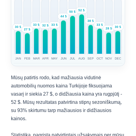
52 $
50 $
44 $
38 $
33 $
33 $
33 $
32 $
30 $
30 $
28 $
27 $
JAN
FEB
MAR
APR
MAY
JUN
JUL
AUG
SEP
OCT
NOV
DEC
Mūsų patirtis rodo, kad mažiausia vidutinė
automobilių nuomos kaina Turkijoje fiksuojama
vasarį ir siekia 27 $, o didžiausia kaina yra rugpjūtį -
52 $. Mūsų rezultatas patvirtina stiprų sezoniškumą,
su 93% skirtumu tarp mažiausios ir didžiausios
kainos.
Statistika, pagrįsta patvirtintais užsakymais per mūsų