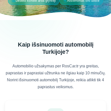
payments
flight_land
Debeto kortelė arba grynieji
Atsiėmimas oro uoste
Kaip išsinuomoti automobilį
Turkijoje?
Automobilio užsakymas per RosCar.tr yra greitas,
paprastas ir paprastai užtrunka ne ilgiau kaip 10 minučių.
Norint išsinuomoti automobilį Turkijoje, reikia atlikti tik 4
paprastus veiksmus.