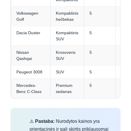
Volkswagen
Kompaktinis
5
3
Golf
hečbekas
Dacia Duster
Kompaktinis
5
4
SUV
Nissan
Krosoveris
5
4
Qashqai
SUV
Peugeot 3008
SUV
5
4
Mercedes-
Premium
5
4
Benz C-Class
sedanas
⚠️
Pastaba:
Nurodytos kainos yra
orientacinės ir gali skirtis priklausomai