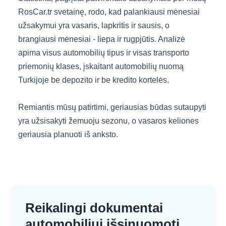
RosCar.tr svetainę, rodo, kad palankiausi mėnesiai
užsakymui yra vasaris, lapkritis ir sausis, o
brangiausi mėnesiai - liepa ir rugpjūtis. Analizė
apima visus automobilių tipus ir visas transporto
priemonių klases, įskaitant automobilių nuomą
Turkijoje be depozito ir be kredito kortelės.
Remiantis mūsų patirtimi, geriausias būdas sutaupyti
yra užsisakyti žemuoju sezonu, o vasaros keliones
geriausia planuoti iš anksto.
Reikalingi dokumentai
automobiliui išsinuomoti