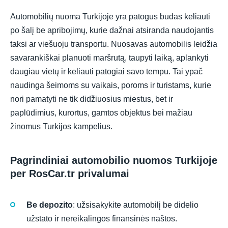
Automobilių nuoma Turkijoje yra patogus būdas keliauti
po šalį be apribojimų, kurie dažnai atsiranda naudojantis
taksi ar viešuoju transportu. Nuosavas automobilis leidžia
savarankiškai planuoti maršrutą, taupyti laiką, aplankyti
daugiau vietų ir keliauti patogiai savo tempu. Tai ypač
naudinga šeimoms su vaikais, poroms ir turistams, kurie
nori pamatyti ne tik didžiuosius miestus, bet ir
paplūdimius, kurortus, gamtos objektus bei mažiau
žinomus Turkijos kampelius.
Pagrindiniai automobilio nuomos Turkijoje
per RosCar.tr privalumai
Be depozito
: užsisakykite automobilį be didelio
užstato ir nereikalingos finansinės naštos.