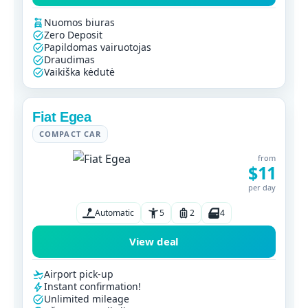
Nuomos biuras
Zero Deposit
Papildomas vairuotojas
Draudimas
Vaikiška kėdutė
Fiat Egea
COMPACT CAR
from
$11
per day
Automatic
5
2
4
View deal
Airport pick-up
Instant confirmation!
Unlimited mileage