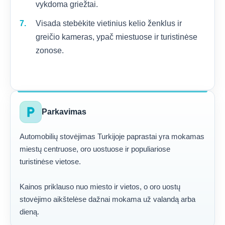
vykdoma griežtai.
Visada stebėkite vietinius kelio ženklus ir
greičio kameras, ypač miestuose ir turistinėse
zonose.
local_parking
Parkavimas
Automobilių stovėjimas Turkijoje paprastai yra mokamas
miestų centruose, oro uostuose ir populiariose
turistinėse vietose.
Kainos priklauso nuo miesto ir vietos, o oro uostų
stovėjimo aikštelėse dažnai mokama už valandą arba
dieną.