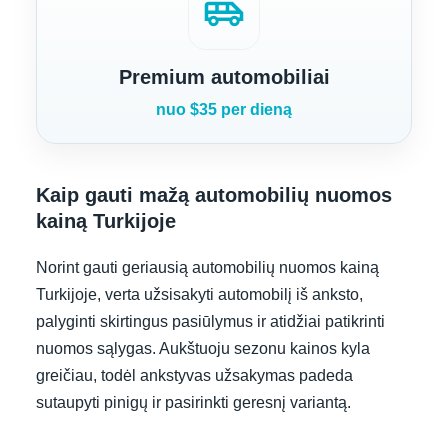
airport_shuttle
Premium automobiliai
nuo $35 per dieną
Kaip gauti mažą automobilių nuomos
kainą Turkijoje
Norint gauti geriausią automobilių nuomos kainą
Turkijoje, verta užsisakyti automobilį iš anksto,
palyginti skirtingus pasiūlymus ir atidžiai patikrinti
nuomos sąlygas. Aukštuoju sezonu kainos kyla
greičiau, todėl ankstyvas užsakymas padeda
sutaupyti pinigų ir pasirinkti geresnį variantą.