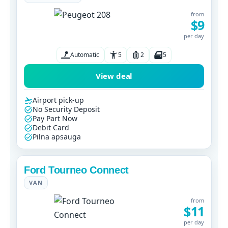
from
$9
per day
Automatic
5
2
5
View deal
Airport pick-up
No Security Deposit
Pay Part Now
Debit Card
Pilna apsauga
Ford Tourneo Connect
VAN
from
$11
per day