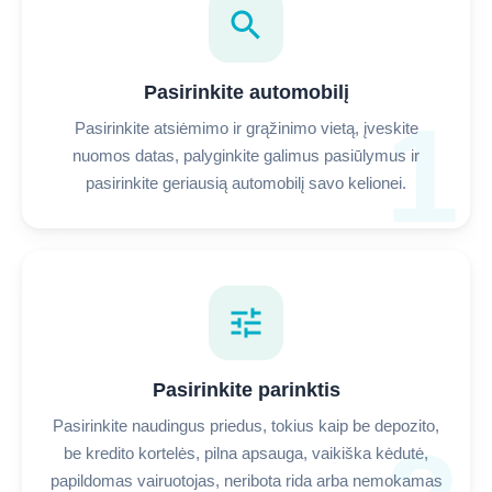
search
Pasirinkite automobilį
1
Pasirinkite atsiėmimo ir grąžinimo vietą, įveskite
nuomos datas, palyginkite galimus pasiūlymus ir
pasirinkite geriausią automobilį savo kelionei.
tune
Pasirinkite parinktis
Pasirinkite naudingus priedus, tokius kaip be depozito,
be kredito kortelės, pilna apsauga, vaikiška kėdutė,
papildomas vairuotojas, neribota rida arba nemokamas