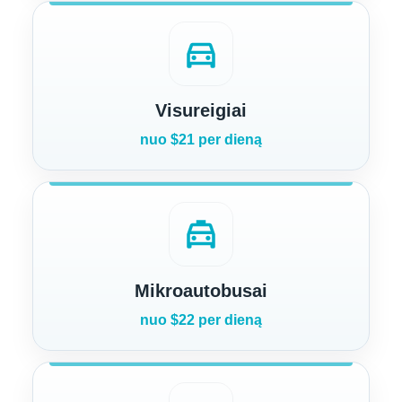
directions_car
Visureigiai
nuo $21 per dieną
local_taxi
Mikroautobusai
nuo $22 per dieną