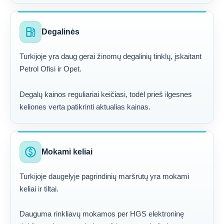
local_gas_station
Degalinės
Turkijoje yra daug gerai žinomų degalinių tinklų, įskaitant
Petrol Ofisi ir Opet.
Degalų kainos reguliariai keičiasi, todėl prieš ilgesnes
keliones verta patikrinti aktualias kainas.
paid
Mokami keliai
Turkijoje daugelyje pagrindinių maršrutų yra mokami
keliai ir tiltai.
Dauguma rinkliavų mokamos per HGS elektroninę