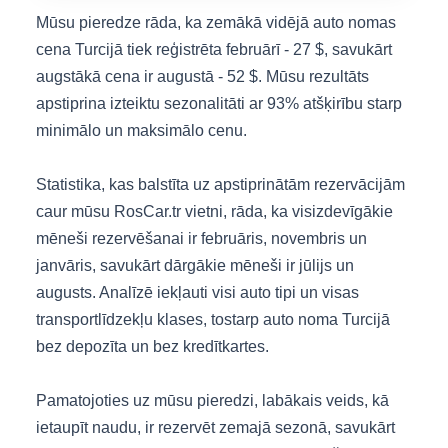
Mūsu pieredze rāda, ka zemākā vidējā auto nomas
cena Turcijā tiek reģistrēta februārī - 27 $, savukārt
augstākā cena ir augustā - 52 $. Mūsu rezultāts
apstiprina izteiktu sezonalitāti ar 93% atšķirību starp
minimālo un maksimālo cenu.
Statistika, kas balstīta uz apstiprinātām rezervācijām
caur mūsu RosCar.tr vietni, rāda, ka visizdevīgākie
mēneši rezervēšanai ir februāris, novembris un
janvāris, savukārt dārgākie mēneši ir jūlijs un
augusts. Analīzē iekļauti visi auto tipi un visas
transportlīdzekļu klases, tostarp auto noma Turcijā
bez depozīta un bez kredītkartes.
Pamatojoties uz mūsu pieredzi, labākais veids, kā
ietaupīt naudu, ir rezervēt zemajā sezonā, savukārt