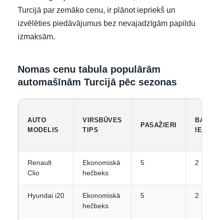
Turcijā par zemāko cenu, ir plānot iepriekš un
izvēlēties piedāvājumus bez nevajadzīgām papildu
izmaksām.
Nomas cenu tabula populārām
automašīnām Turcijā pēc sezonas
AUTO
VIRSBŪVES
BAGĀŽ
PASAŽIERI
MODELIS
TIPS
IETILP
Renault
Ekonomiskā
5
2
Clio
hečbeks
Hyundai i20
Ekonomiskā
5
2
hečbeks