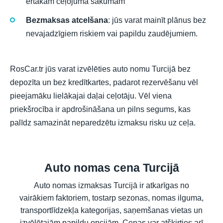
ērtākam ceļojuma sākumam
Bezmaksas atcelšana
: jūs varat mainīt plānus bez
nevajadzīgiem riskiem vai papildu zaudējumiem.
RosCar.tr jūs varat izvēlēties auto nomu Turcijā bez
depozīta un bez kredītkartes, padarot rezervēšanu vēl
pieejamāku lielākajai daļai ceļotāju. Vēl viena
priekšrocība ir apdrošināšana un pilns segums, kas
palīdz samazināt neparedzētu izmaksu risku uz ceļa.
Auto nomas cena Turcijā
Auto nomas izmaksas Turcijā ir atkarīgas no
vairākiem faktoriem, tostarp sezonas, nomas ilguma,
transportlīdzekļa kategorijas, saņemšanas vietas un
izvēlētajām papildu opcijām. Cenas var atšķirties arī