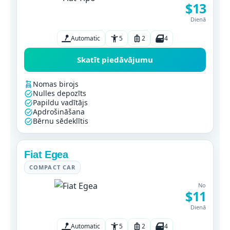
$13
Dienā
Automatic
5
2
4
Skatīt piedāvājumu
Nomas birojs
Nulles depozīts
Papildu vadītājs
Apdrošināšana
Bērnu sēdeklītis
Fiat Egea
COMPACT CAR
No
$11
Dienā
Automatic
5
2
4