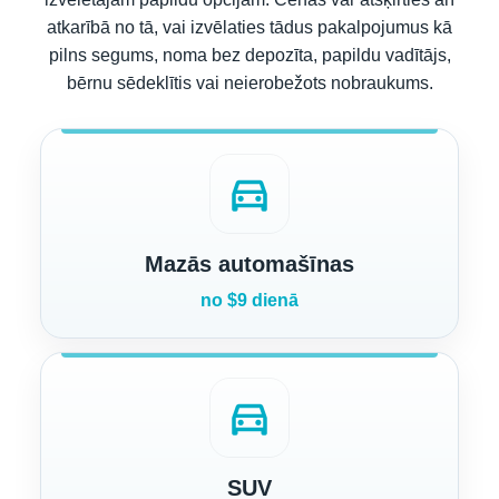
atkarībā no tā, vai izvēlaties tādus pakalpojumus kā
pilns segums, noma bez depozīta, papildu vadītājs,
bērnu sēdeklītis vai neierobežots nobraukums.
directions_car
Mazās automašīnas
no $9 dienā
directions_car
SUV