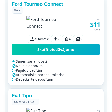
Ford Tourneo Connect
VAN
No
$11
Dienā
Automatic
7
4
5
Skatīt piedāvājumu
Saņemšana lidostā
Neliels depozīts
Papildu vadītājs
Automātiskā pārnesumkārba
Debetkarte depozītam
Fiat Tipo
COMPACT CAR
No