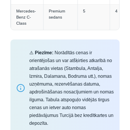
Mercedes-
Premium
5
4
Benz C-
sedans
Class
⚠️
Piezīme:
Norādītās cenas ir
orientējošas un var atšķirties atkarībā no
atrašanās vietas (Stambula, Antalja,
Izmira, Dalamana, Bodruma utt.), nomas
uzņēmuma, rezervēšanas datuma,
apdrošināšanas nosacījumiem un nomas
ilguma. Tabula atspoguļo vidējās tirgus
cenas un ietver auto nomas
piedāvājumus Turcijā bez kredītkartes un
depozīta.