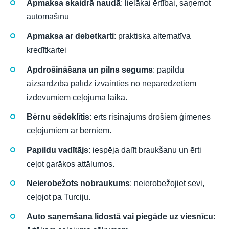
Apmaksa skaidrā naudā
: lielākai ērtībai, saņemot
automašīnu
Apmaksa ar debetkarti
: praktiska alternatīva
kredītkartei
Apdrošināšana un pilns segums
: papildu
aizsardzība palīdz izvairīties no neparedzētiem
izdevumiem ceļojuma laikā.
Bērnu sēdeklītis
: ērts risinājums drošiem ģimenes
ceļojumiem ar bērniem.
Papildu vadītājs
: iespēja dalīt braukšanu un ērti
ceļot garākos attālumos.
Neierobežots nobraukums
: neierobežojiet sevi,
ceļojot pa Turciju.
Auto saņemšana lidostā vai piegāde uz viesnīcu
: