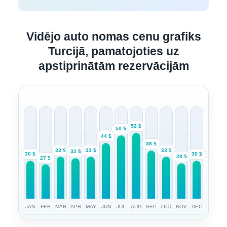
Vidējo auto nomas cenu grafiks
Turcijā, pamatojoties uz
apstiprinātām rezervācijām
52 $
50 $
44 $
38 $
33 $
33 $
33 $
32 $
30 $
30 $
28 $
27 $
JAN
FEB
MAR
APR
MAY
JUN
JUL
AUG
SEP
OCT
NOV
DEC