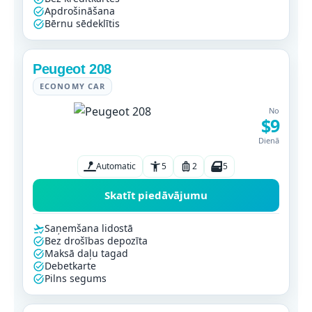
Apdrošināšana
Bērnu sēdeklītis
Peugeot 208
ECONOMY CAR
No
$9
Dienā
Automatic
5
2
5
Skatīt piedāvājumu
Saņemšana lidostā
Bez drošības depozīta
Maksā daļu tagad
Debetkarte
Pilns segums