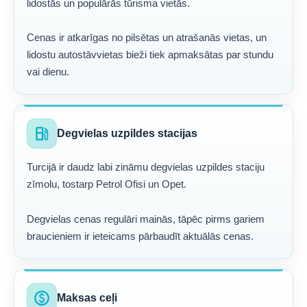
lidostās un populārās tūrisma vietās.
Cenas ir atkarīgas no pilsētas un atrašanās vietas, un
lidostu autostāvvietas bieži tiek apmaksātas par stundu
vai dienu.
local_gas_station
Degvielas uzpildes stacijas
Turcijā ir daudz labi zināmu degvielas uzpildes staciju
zīmolu, tostarp Petrol Ofisi un Opet.
Degvielas cenas regulāri mainās, tāpēc pirms gariem
braucieniem ir ieteicams pārbaudīt aktuālās cenas.
paid
Maksas ceļi