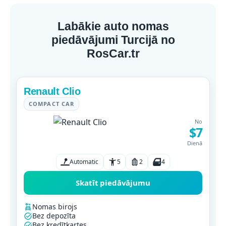
Labākie auto nomas
piedāvājumi Turcijā no
RosCar.tr
Renault Clio
COMPACT CAR
No
$7
Dienā
Automatic
5
2
4
Skatīt piedāvājumu
Nomas birojs
Bez depozīta
Bez kredītkartes