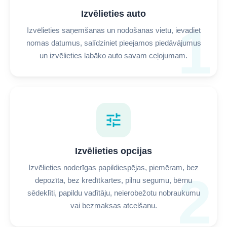
Izvēlieties auto
1
Izvēlieties saņemšanas un nodošanas vietu, ievadiet
nomas datumus, salīdziniet pieejamos piedāvājumus
un izvēlieties labāko auto savam ceļojumam.
tune
Izvēlieties opcijas
Izvēlieties noderīgas papildiespējas, piemēram, bez
2
depozīta, bez kredītkartes, pilnu segumu, bērnu
sēdeklīti, papildu vadītāju, neierobežotu nobraukumu
vai bezmaksas atcelšanu.