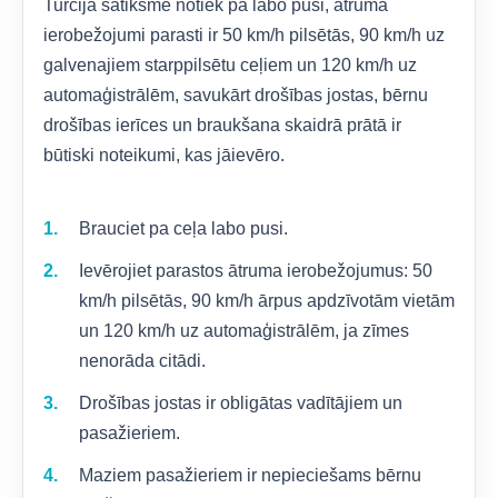
Turcijā satiksme notiek pa labo pusi, ātruma
ierobežojumi parasti ir 50 km/h pilsētās, 90 km/h uz
galvenajiem starppilsētu ceļiem un 120 km/h uz
automaģistrālēm, savukārt drošības jostas, bērnu
drošības ierīces un braukšana skaidrā prātā ir
būtiski noteikumi, kas jāievēro.
Brauciet pa ceļa labo pusi.
Ievērojiet parastos ātruma ierobežojumus: 50
km/h pilsētās, 90 km/h ārpus apdzīvotām vietām
un 120 km/h uz automaģistrālēm, ja zīmes
nenorāda citādi.
Drošības jostas ir obligātas vadītājiem un
pasažieriem.
Maziem pasažieriem ir nepieciešams bērnu