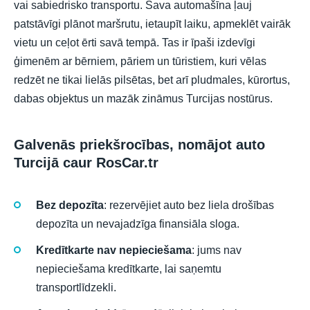
vai sabiedrisko transportu. Sava automašīna ļauj
patstāvīgi plānot maršrutu, ietaupīt laiku, apmeklēt vairāk
vietu un ceļot ērti savā tempā. Tas ir īpaši izdevīgi
ģimenēm ar bērniem, pāriem un tūristiem, kuri vēlas
redzēt ne tikai lielās pilsētas, bet arī pludmales, kūrortus,
dabas objektus un mazāk zināmus Turcijas nostūrus.
Galvenās priekšrocības, nomājot auto
Turcijā caur RosCar.tr
Bez depozīta
: rezervējiet auto bez liela drošības
depozīta un nevajadzīga finansiāla sloga.
Kredītkarte nav nepieciešama
: jums nav
nepieciešama kredītkarte, lai saņemtu
transportlīdzekli.