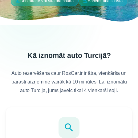
payments
flight_land
Debetkarte vai skaidra nauda
Saņemšana lidostā
Kā iznomāt auto Turcijā?
Auto rezervēšana caur RosCar.tr ir ātra, vienkārša un
parasti aizņem ne vairāk kā 10 minūtes. Lai iznomātu
auto Turcijā, jums jāveic tikai 4 vienkārši soļi.
search