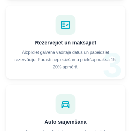
fact_check
Rezervējiet un maksājiet
3
Aizpildiet galvenā vadītāja datus un pabeidziet
rezervāciju. Parasti nepieciešama priekšapmaksa 15-
20% apmērā.
directions_car
Auto saņemšana