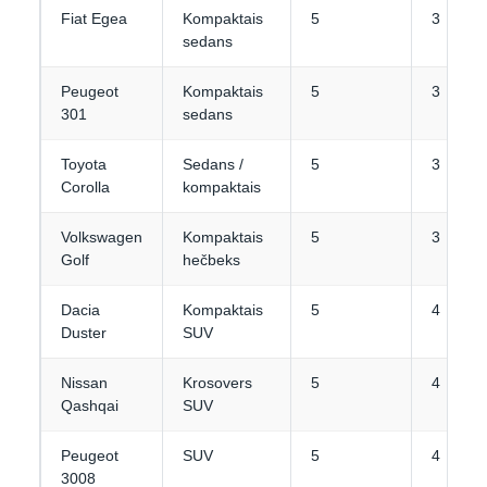
Fiat Egea
Kompaktais
5
3
sedans
Peugeot
Kompaktais
5
3
301
sedans
Toyota
Sedans /
5
3
Corolla
kompaktais
Volkswagen
Kompaktais
5
3
Golf
hečbeks
Dacia
Kompaktais
5
4
Duster
SUV
Nissan
Krosovers
5
4
Qashqai
SUV
Peugeot
SUV
5
4
3008