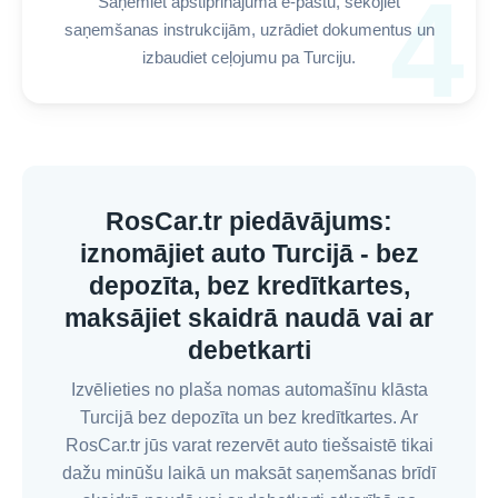
4
Saņemiet apstiprinājuma e-pastu, sekojiet
saņemšanas instrukcijām, uzrādiet dokumentus un
izbaudiet ceļojumu pa Turciju.
RosCar.tr piedāvājums:
iznomājiet auto Turcijā - bez
depozīta, bez kredītkartes,
maksājiet skaidrā naudā vai ar
debetkarti
Izvēlieties no plaša nomas automašīnu klāsta
Turcijā bez depozīta un bez kredītkartes. Ar
RosCar.tr jūs varat rezervēt auto tiešsaistē tikai
dažu minūšu laikā un maksāt saņemšanas brīdī