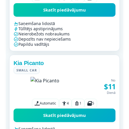
Skatīt piedāvājumu
Saņemšana lidostā
Tūlītējs apstiprinājums
Neierobežots nobraukums
Depozīts nav nepieciešams
Papildu vadītājs
Kia Picanto
SMALL CAR
No
$11
Dienā
Automatic
4
1
5
Skatīt piedāvājumu
Saņemšana lidostā