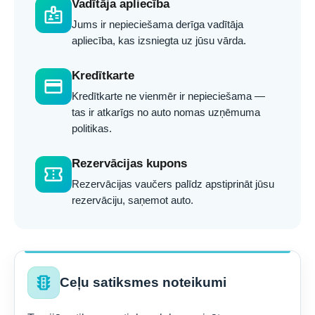
Vadītāja apliecība
badge
Jums ir nepieciešama derīga vadītāja
apliecība, kas izsniegta uz jūsu vārda.
Kredītkarte
credit_card
Kredītkarte ne vienmēr ir nepieciešama —
tas ir atkarīgs no auto nomas uzņēmuma
politikas.
Rezervācijas kupons
confirmation_number
Rezervācijas vaučers palīdz apstiprināt jūsu
rezervāciju, saņemot auto.
traffic
Ceļu satiksmes noteikumi