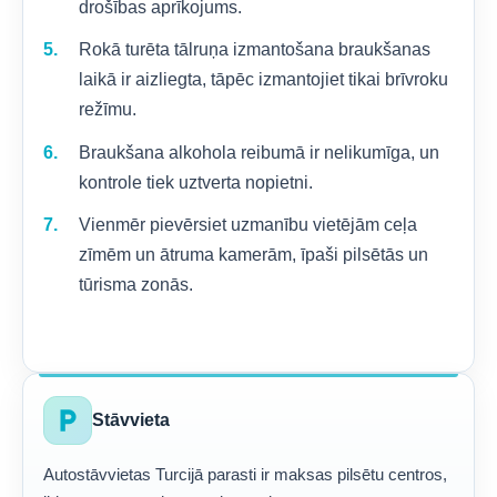
drošības aprīkojums.
Rokā turēta tālruņa izmantošana braukšanas
laikā ir aizliegta, tāpēc izmantojiet tikai brīvroku
režīmu.
Braukšana alkohola reibumā ir nelikumīga, un
kontrole tiek uztverta nopietni.
Vienmēr pievērsiet uzmanību vietējām ceļa
zīmēm un ātruma kamerām, īpaši pilsētās un
tūrisma zonās.
local_parking
Stāvvieta
Autostāvvietas Turcijā parasti ir maksas pilsētu centros,