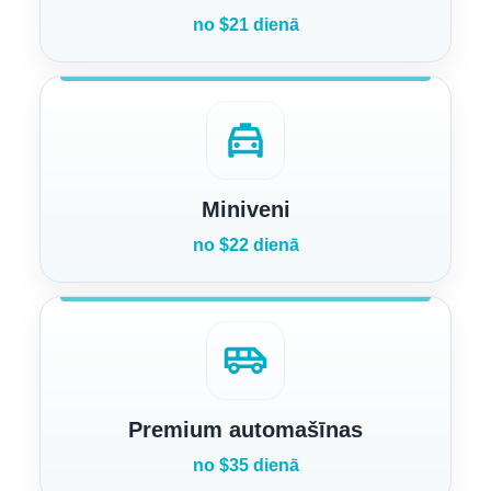
no $21 dienā
local_taxi
Miniveni
no $22 dienā
airport_shuttle
Premium automašīnas
no $35 dienā