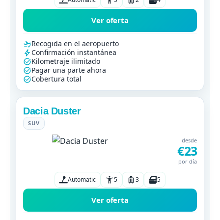
Ver oferta
Recogida en el aeropuerto
Confirmación instantánea
Kilometraje ilimitado
Pagar una parte ahora
Cobertura total
Dacia Duster
SUV
desde
€23
por día
Automatic
5
3
5
Ver oferta