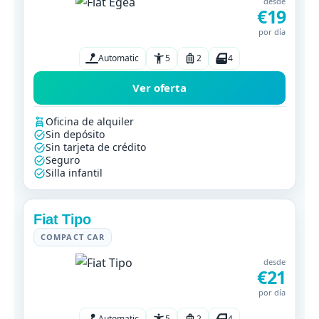
desde
€19
por día
Automatic
5
2
4
Ver oferta
Oficina de alquiler
Sin depósito
Sin tarjeta de crédito
Seguro
Silla infantil
Fiat Tipo
COMPACT CAR
desde
€21
por día
Automatic
5
2
4