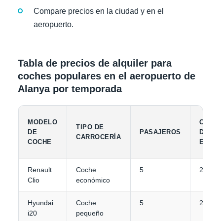
Compare precios en la ciudad y en el
aeropuerto.
Tabla de precios de alquiler para
coches populares en el aeropuerto de
Alanya por temporada
MODELO
CAPA
TIPO DE
DE
PASAJEROS
DE
CARROCERÍA
COCHE
EQUIP
Renault
Coche
5
2
Clio
económico
Hyundai
Coche
5
2-3
i20
pequeño