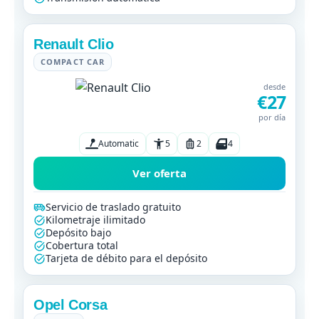
Renault Clio
COMPACT CAR
desde
€27
por día
Automatic
5
2
4
Ver oferta
Servicio de traslado gratuito
Kilometraje ilimitado
Depósito bajo
Cobertura total
Tarjeta de débito para el depósito
Opel Corsa