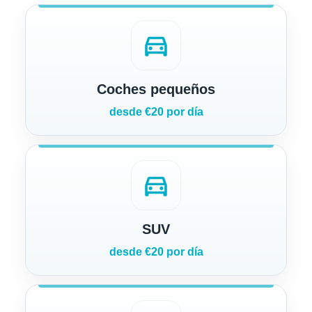
directions_car
Coches pequeños
desde €20 por día
directions_car
SUV
desde €20 por día