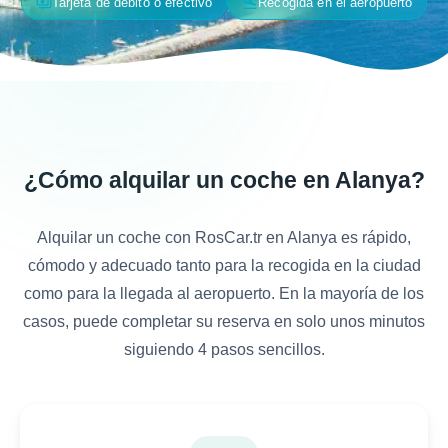
payments
flight_land
Tarjeta de débito o efectivo
Recogida en el aeropuerto
¿Cómo alquilar un coche en Alanya?
Alquilar un coche con RosCar.tr en Alanya es rápido,
cómodo y adecuado tanto para la recogida en la ciudad
como para la llegada al aeropuerto. En la mayoría de los
casos, puede completar su reserva en solo unos minutos
siguiendo 4 pasos sencillos.