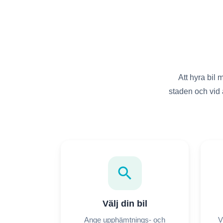
Att hyra bil
staden och vid a
search
Välj din bil
Ange upphämtnings- och
V