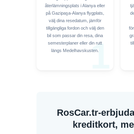
återlämningsplats i Alanya eller
t
på Gazipaşa-Alanya flygplats,
de
välj dina resedatum, jämför
tillgängliga fordon och välj den
fö
bil som passar din resa, dina
gr
1
semesterplaner eller din rutt
ti
längs Medelhavskusten.
RosCar.tr-erbjuda
kreditkort, me