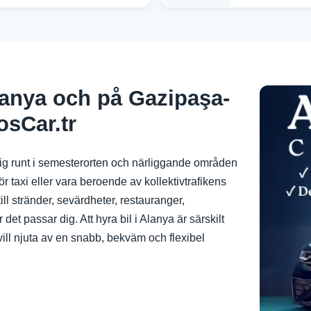
Alanya och på Gazipaşa-
osCar.tr
a sig runt i semesterorten och närliggande områden
ör taxi eller vara beroende av kollektivtrafikens
ill stränder, sevärdheter, restauranger,
t passar dig. Att hyra bil i Alanya är särskilt
m vill njuta av en snabb, bekväm och flexibel