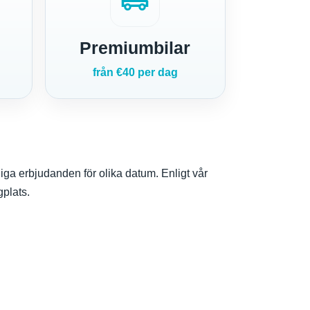
airport_shuttle
Premiumbilar
från €40 per dag
gliga erbjudanden för olika datum. Enligt vår
gplats.