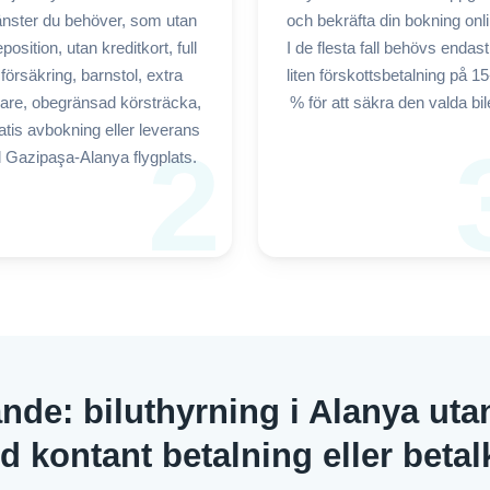
jänster du behöver, som utan
och bekräfta din bokning onli
position, utan kreditkort, full
I de flesta fall behövs endas
försäkring, barnstol, extra
liten förskottsbetalning på 1
rare, obegränsad körsträcka,
% för att säkra den valda bil
atis avbokning eller leverans
2
ll Gazipaşa-Alanya flygplats.
nde: biluthyrning i Alanya uta
d kontant betalning eller beta