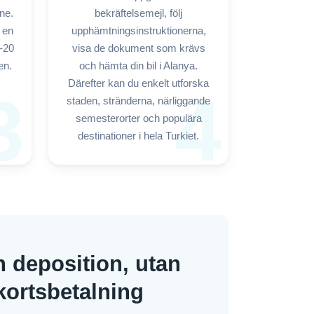
ne.
bekräftelsemejl, följ
t en
upphämtningsinstruktionerna,
5-20
visa de dokument som krävs
en.
och hämta din bil i Alanya.
Därefter kan du enkelt utforska
3
4
staden, stränderna, närliggande
semesterorter och populära
destinationer i hela Turkiet.
n deposition, utan
lkortsbetalning