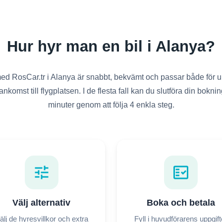
Hur hyr man en bil i Alanya?
 med RosCar.tr i Alanya är snabbt, bekvämt och passar både för 
nkomst till flygplatsen. I de flesta fall kan du slutföra din bokn
minuter genom att följa 4 enkla steg.
tune
fact_check
Välj alternativ
Boka och betala
älj de hyresvillkor och extra
Fyll i huvudförarens uppgift