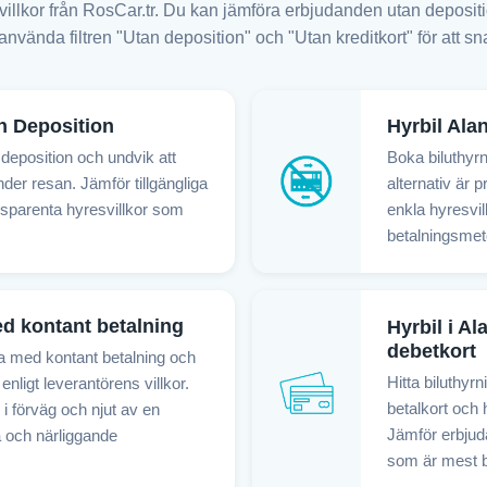
villkor från RosCar.tr. Du kan jämföra erbjudanden utan depositi
använda filtren "Utan deposition" och "Utan kreditkort" för att sn
n Deposition
Hyrbil Ala
 deposition och undvik att
Boka biluthyrn
der resan. Jämför tillgängliga
alternativ är 
ansparenta hyresvillkor som
enkla hyresvil
betalningsmet
ed kontant betalning
Hyrbil i A
debetkort
nya med kontant betalning och
Hitta biluthyr
nligt leverantörens villkor.
betalkort och 
 i förväg och njut av en
Jämför erbjuda
a och närliggande
som är mest b