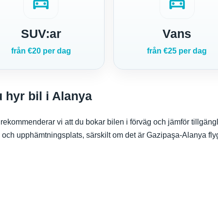
directions_car
local_taxi
SUV:ar
Vans
från €20 per dag
från €25 per dag
u hyr bil i Alanya
ya rekommenderar vi att du bokar bilen i förväg och jämför tillgän
ss och upphämtningsplats, särskilt om det är Gazipaşa-Alanya fly