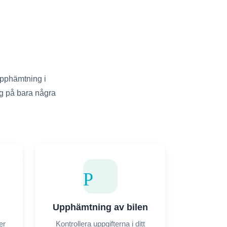
upphämtning i
ing på bara några
Car Pickup
Upphämtning av bilen
er
Kontrollera uppgifterna i ditt