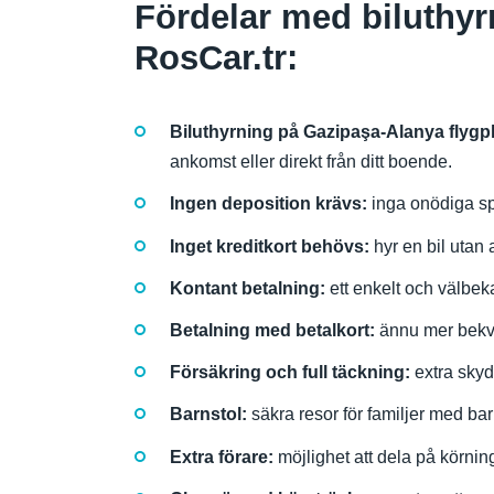
Fördelar med biluthyr
RosCar.tr:
Biluthyrning på Gazipaşa-Alanya flygpl
ankomst eller direkt från ditt boende.
Ingen deposition krävs:
inga onödiga spä
Inget kreditkort behövs:
hyr en bil utan 
Kontant betalning:
ett enkelt och välbeka
Betalning med betalkort:
ännu mer bekvä
Försäkring och full täckning:
extra skyd
Barnstol:
säkra resor för familjer med bar
Extra förare:
möjlighet att dela på körnin