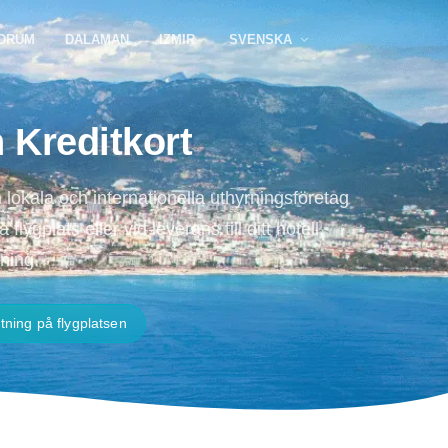
DRUM
DALAMAN
IZMIR
SVENSKA
 Kreditkort
 lokala och internationella uthyrningsföretag
gplats eller vid leverans till ditt hotell,
kning.
ning på flygplatsen