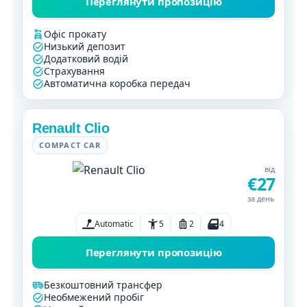
Переглянути пропозицію
Офіс прокату
Низький депозит
Додатковий водій
Страхування
Автоматична коробка передач
Renault Clio
COMPACT CAR
від
€27
за день
Automatic
5
2
4
Переглянути пропозицію
Безкоштовний трансфер
Необмежений пробіг