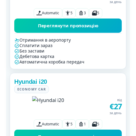
за день
Automatic
5
3
5
Переглянути пропозицію
Отримання в аеропорту
Сплатити зараз
Без застави
Дебетова картка
Автоматична коробка передач
Hyundai i20
ECONOMY CAR
від
€27
за день
Automatic
5
1
5