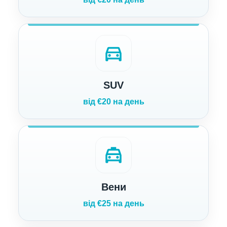
directions_car
SUV
від €20 на день
local_taxi
Вени
від €25 на день