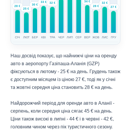
34 €
33 €
32 €
32 €
30 €
28 €
28 €
27 €
25 €
СІЧ
ЛЮТ
БЕР
КВІ
ТРА
ЧЕР
ЛИП
СЕР
ВЕР
ЖОВ
ЛИС
ГРУ
Наш досвід показує, що найнижчі ціни на оренду
авто в аеропорту Газіпаша-Аланія (GZP)
фіксуються в лютому - 25 € на день. Грудень також
є доступним місяцем із ціною 27 €, тоді як у січні
та жовтні середня ціна становить 28 € на день.
Найдорожчий період для оренди авто в Аланії -
серпень, коли середня ціна сягає 45 € на день.
Ціни також високі в липні - 44 € і в червні - 42 €,
головним чином через пік туристичного сезону.