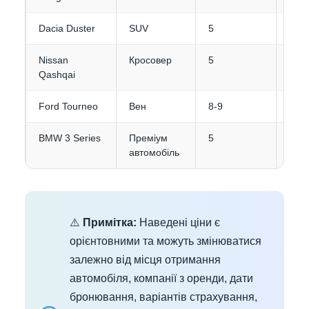
Dacia Duster
SUV
5
4
Nissan
Кросовер
5
4
Qashqai
Ford Tourneo
Вен
8-9
4-5
BMW 3 Series
Преміум
5
3-4
автомобіль
⚠️
Примітка:
Наведені ціни є
орієнтовними та можуть змінюватися
залежно від місця отримання
автомобіля, компанії з оренди, дати
бронювання, варіантів страхування,