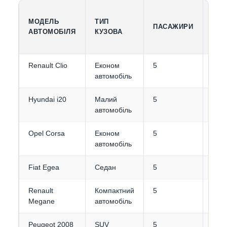
МОДЕЛЬ
ТИП
МІС
ПАСАЖИРИ
АВТОМОБІЛЯ
КУЗОВА
БАГ
Renault Clio
Економ
5
2
автомобіль
Hyundai i20
Малий
5
2-3
автомобіль
Opel Corsa
Економ
5
2
автомобіль
Fiat Egea
Седан
5
3-4
Renault
Компактний
5
3-4
Megane
автомобіль
Peugeot 2008
SUV
5
3