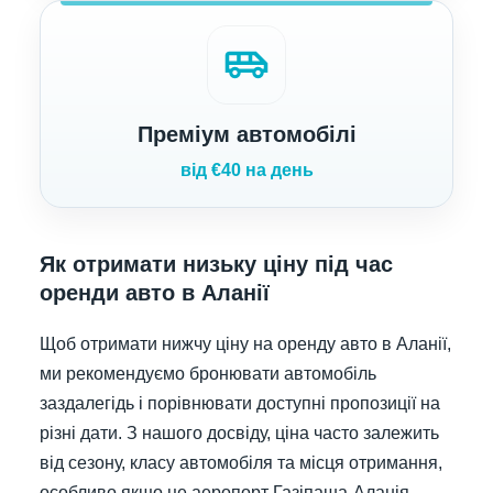
airport_shuttle
Преміум автомобілі
від €40 на день
Як отримати низьку ціну під час
оренди авто в Аланії
Щоб отримати нижчу ціну на оренду авто в Аланії,
ми рекомендуємо бронювати автомобіль
заздалегідь і порівнювати доступні пропозиції на
різні дати. З нашого досвіду, ціна часто залежить
від сезону, класу автомобіля та місця отримання,
особливо якщо це аеропорт Газіпаша-Аланія.