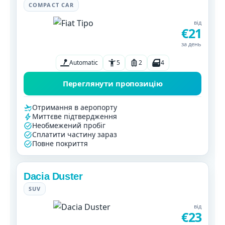
COMPACT CAR
від
€21
за день
Automatic
5
2
4
Переглянути пропозицію
Отримання в аеропорту
Миттєве підтвердження
Необмежений пробіг
Сплатити частину зараз
Повне покриття
Dacia Duster
SUV
від
€23