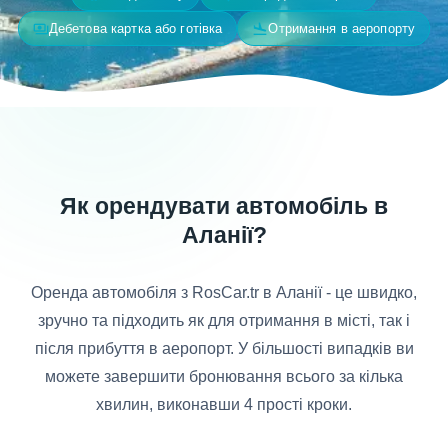
payments
flight_land
Дебетова картка або готівка
Отримання в аеропорту
Як орендувати автомобіль в
Аланії?
Оренда автомобіля з RosCar.tr в Аланії - це швидко,
зручно та підходить як для отримання в місті, так і
після прибуття в аеропорт. У більшості випадків ви
можете завершити бронювання всього за кілька
хвилин, виконавши 4 прості кроки.