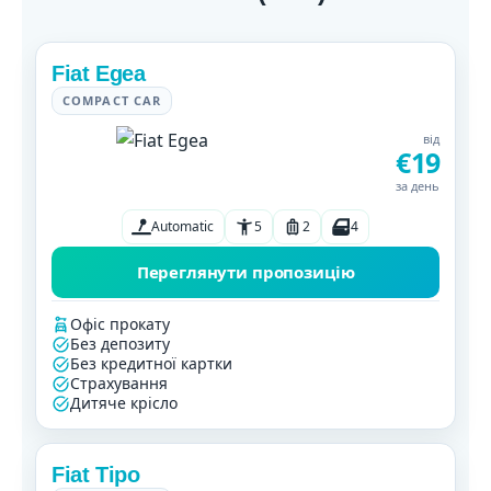
Fiat Egea
COMPACT CAR
від
€19
за день
Automatic
5
2
4
Переглянути пропозицію
Офіс прокату
Без депозиту
Без кредитної картки
Страхування
Дитяче крісло
Fiat Tipo